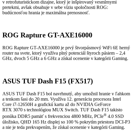
v retrofuturistickom dizajne, ktorý je inšpirovaný vesmírnymi
pretekmi, avšak obsahuje v sebe víziu spoločnosti ROG:
budúcnosťou hrania je maximálna prenosnosť.
ROG Rapture GT-AXE16000
ROG Rapture GT-AXE16000 je prvý štvorpásmový WiFi 6E herný
router na svete, ktorý využíva plný potenciál štyroch pásiem – 2,4
GHz, dvoch 5 GHz a 6 GHz a získal ocenenie v kategórii Gaming.
ASUS TUF Dash F15 (FX517)
ASUS TUF Dash F15 bol navrhnutý, aby umožnil hranie v ľahkom
a tenkom šasi do 20 mm. Využíva 12. generáciu procesora Intel
Core i7-12650H a grafickú kartu až do NVIDIA GeForce
RTX 3070 s technológiou MUX Switch. TUF Dash F15 takisto
®
ponúka DDR5 pamäť s frekvenciou 4800 MHz, PCIe
4.0 SSD
úložisko, QHD 165 Hz displej so 100 % pokrytím priestoru DCI-P3
a nie je teda prekvapením, že získal ocenenie v kategórii Gaming.