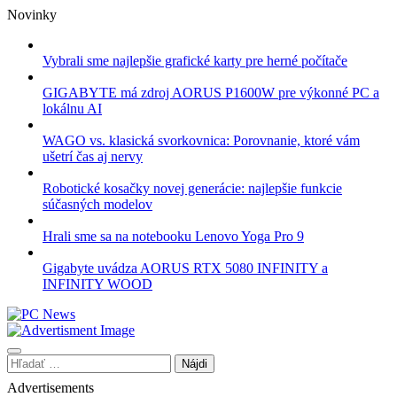
Skip
Novinky
to
content
Vybrali sme najlepšie grafické karty pre herné počítače
GIGABYTE má zdroj AORUS P1600W pre výkonné PC a
lokálnu AI
WAGO vs. klasická svorkovnica: Porovnanie, ktoré vám
ušetrí čas aj nervy
Robotické kosačky novej generácie: najlepšie funkcie
súčasných modelov
Hrali sme sa na notebooku Lenovo Yoga Pro 9
Gigabyte uvádza AORUS RTX 5080 INFINITY a
INFINITY WOOD
Hľadať:
Advertisements