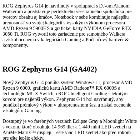
ROG Zephyrus G14 je navrhnutý v spolupráci s DJ-om Alanom
Walkerom a predstavuje perfektného všestranného spoločníka pre
tvorcov obsahu aj hráčov. Notebook v sebe kombinuje najlepšiu
prenosnosť vo svojej kategórii s vysokým výkonom procesora
AMD Ryzen 9 5900HS a grafickej karty NVIDIA GeForce RTX
3050 Ti. ROG vytvoril toto zariadenie pre samotného Walkera
a získal ocenenia v kategóriách Gaming a Počítačový hardvér &
komponenty.
ROG Zephyrus G14 (GA402)
Nový Zephyrus G14 ponúka systém Windows 11, procesor AMD
Ryzen 9 6000, grafickú kartu AMD Radeon™ RX 6000S a
technológie MUX Switch a ROG Intelligent Cooling s tekutým
kovom pre najlepší výkon. Zephyrus G14 bol navrhnutý, aby
ponúkol prémiový výkon v ultraprenosnom šasi a získal ocenenie
v kategórii Gaming.
Dostupný je vo farebných verziách Eclipse Gray a Moonlight White
s vekom, ktoré obsahuje 14 969 dier a 1 449 mini LED svetiel na
AniMe Matrix™ displeji – ešte viac LED svetiel ako pred rokom
pre ešte lepšie efekty.