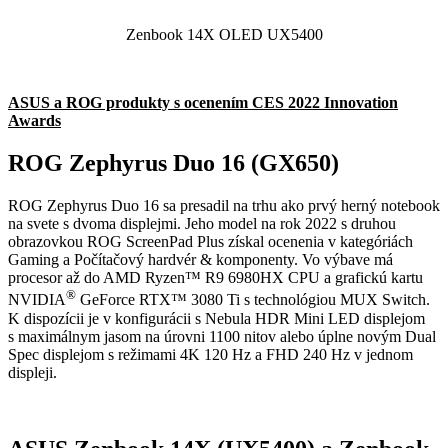
Zenbook 14X OLED UX5400
ASUS a ROG produkty s ocenením CES 2022 Innovation
Awards
ROG Zephyrus Duo 16 (GX650)
ROG Zephyrus Duo 16 sa presadil na trhu ako prvý herný notebook
na svete s dvoma displejmi. Jeho model na rok 2022 s druhou
obrazovkou ROG ScreenPad Plus získal ocenenia v kategóriách
Gaming a Počítačový hardvér & komponenty. Vo výbave má
procesor až do AMD Ryzen™ R9 6980HX CPU a grafickú kartu
®
NVIDIA
GeForce RTX™ 3080 Ti s technológiou MUX Switch.
K dispozícii je v konfigurácii s Nebula HDR Mini LED displejom
s maximálnym jasom na úrovni 1100 nitov alebo úplne novým Dual
Spec displejom s režimami 4K 120 Hz a FHD 240 Hz v jednom
displeji.