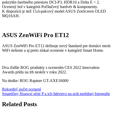
pokrytím farebného priestoru DCI-P3, HDR10 a Delta E < 2.
Ocenený bol v kategórii Počítačový hardvér & komponenty.
K dispozícii je tiež 15,6-palcový model ASUS ZenScreen OLED
MQ16AH.
ASUS ZenWiFi Pro ET12
ASUS ZenWiFi Pro ET12 definuje nový štandard pre domáce mesh
WiFi riešenie a aj preto získal ocenenie v kategórii Smart Home.
Dva ďalšie ROG produkty s ocenením CES 2022 Innovation
Awards prídu na trh neskôr v roku 2022.
Na titulke: ROG Rapture GT-AXE16000
Navigácia
Rekordný počet ocenení
Smartfóny Huawei série P a ich líderstvo na poli mobilnej fotografie
v
článku
Related Posts