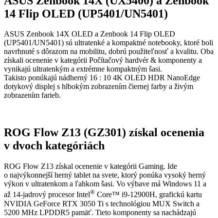
ASUS Zenbook 14X (UX5400) a Zenbook
14 Flip OLED (UP5401/UN5401)
ASUS Zenbook 14X OLED a Zenbook 14 Flip OLED
(UP5401/UN5401) sú ultratenké a kompaktné notebooky, ktoré boli
navrhnuté s dôrazom na mobilitu, dobrú použiteľnosť a kvalitu. Oba
získali ocenenie v kategórii Počítačový hardvér & komponenty a
vynikajú ultratenkým a extrémne kompaktným šasi.
Takisto ponúkajú nádherný 16 : 10 4K OLED HDR NanoEdge
dotykový displej s hlbokým zobrazením čiernej farby a živým
zobrazením farieb.
ROG Flow Z13 (GZ301) získal ocenenia
v dvoch kategóriách
ROG Flow Z13 získal ocenenie v kategórii Gaming. Ide
o najvýkonnejší herný tablet na svete, ktorý ponúka vysoký herný
výkon v ultratenkom a ľahkom šasi. Vo výbave má Windows 11 a
®
až 14-jadrový procesor Intel
Core™ i9-12900H, grafickú kartu
NVIDIA GeForce RTX 3050 Ti s technológiou MUX Switch a
5200 MHz LPDDR5 pamäť. Tieto komponenty sa nachádzajú