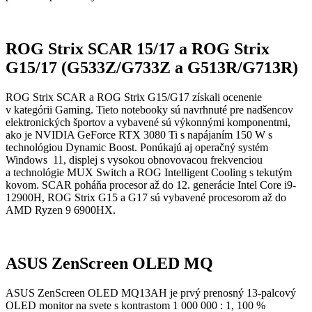
ROG Strix SCAR 15/17 a ROG Strix
G15/17 (G533Z/G733Z a G513R/G713R)
ROG Strix SCAR a ROG Strix G15/G17 získali ocenenie
v kategórii Gaming. Tieto notebooky sú navrhnuté pre nadšencov
elektronických športov a vybavené sú výkonnými komponentmi,
ako je NVIDIA GeForce RTX 3080 Ti s napájaním 150 W s
technológiou Dynamic Boost. Ponúkajú aj operačný systém
Windows 11, displej s vysokou obnovovacou frekvenciou
a technológie MUX Switch a ROG Intelligent Cooling s tekutým
kovom. SCAR poháňa procesor až do 12. generácie Intel Core i9-
12900H, ROG Strix G15 a G17 sú vybavené procesorom až do
AMD Ryzen 9 6900HX.
ASUS ZenScreen OLED MQ
ASUS ZenScreen OLED MQ13AH je prvý prenosný 13-palcový
OLED monitor na svete s kontrastom 1 000 000 : 1, 100 %