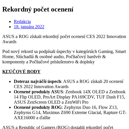
Rekordný počet ocenení
Redakcia
18. januára 2022
ASUS a ROG získali rekordný počet ocenení CES 2022 Innovation
Awards
Pod nový rekord sa podpísali úspechy v kategóriách Gaming, Smart
Home, Slúchadlá & osobné audio, Počítačový hardvér &
komponenty a Počítačové príslušenstvo & doplnky
KĽÚČOVÉ BODY
Doteraz najväčší úspech
: ASUS a ROG získali 20 ocenení
CES 2022 Innovation Awards
Ocenené produkty ASUS
: Zenbook 14X OLED a Zenbook
14 Flip OLED, ProArt Display PA169CDV, TUF Dash F15,
ASUS ZenScreen OLED a ZenWiFi Pro
Ocenené produkty ROG
: Zephyrus Duo 16, Flow Z13,
Zephyrus G14, Maximus Z690 Extreme Glacial, Rapture GT-
AXE16000 a ďalšie
ASUS a Republic of Gamers (ROG) dosiahli rekordný počet