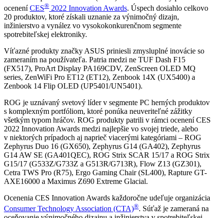
®
ocenení
CES
2022 Innovation Awards
. Úspech dosiahlo celkovo
20 produktov, ktoré získali uznanie za výnimočný dizajn,
inžinierstvo a vynález vo vysokokonkurenčnom segmente
spotrebiteľskej elektroniky.
Víťazné produkty značky ASUS priniesli zmysluplné inovácie so
zameraním na používateľa. Patria medzi ne TUF Dash F15
(FX517), ProArt Display PA169CDV, ZenScreen OLED MQ
series, ZenWiFi Pro ET12 (ET12), Zenbook 14X (UX5400) a
Zenbook 14 Flip OLED (UP5401/UN5401).
ROG je uznávaný svetový líder v segmente PC herných produktov
s komplexným portfóliom, ktoré ponúka neuveriteľné zážitky
všetkým typom hráčov. ROG produkty patrili v rámci ocenení CES
2022 Innovation Awards medzi najlepšie vo svojej triede, alebo
v niektorých prípadoch aj naprieč viacerými kategóriami – ROG
Zephyrus Duo 16 (GX650), Zephyrus G14 (GA402), Zephyrus
G14 AW SE (GA401QEC), ROG Strix SCAR 15/17 a ROG Strix
G15/17 (G533Z/G733Z a G513R/G713R), Flow Z13 (GZ301),
Cetra TWS Pro (R75), Ergo Gaming Chair (SL400), Rapture GT-
AXE16000 a Maximus Z690 Extreme Glacial.
Ocenenia CES Innovation Awards každoročne udeľuje organizácia
®
Consumer Technology Association (CTA)
. Súťaž je zameraná na
oceňovanie výnimočného dizajnu a inžinierstva v spotrebiteľskej