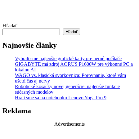
Hľadať
Hľadať
Najnovšie články
Vybrali sme najlepšie grafické karty pre herné počítače
GIGABYTE má zdroj AORUS P1600W pre výkonné PC a
lokálnu AI
WAGO vs. klasická svorkovnica: Porovnanie, ktoré vám
ušetrí čas aj nervy
Robotické kosačky novej generácie: najlepšie funkcie
súčasných modelov
Hrali sme sa na notebooku Lenovo Yoga Pro 9
Reklama
Advertisements