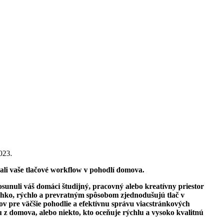
023.
li vaše tlačové workflow v pohodlí domova.
osunuli váš domáci študijný, pracovný alebo kreatívny priestor
hko, rýchlo a prevratným spôsobom zjednodušujú tlač v
v pre väčšie pohodlie a efektívnu správu viacstránkových
u z domova, alebo niekto, kto oceňuje rýchlu a vysoko kvalitnú