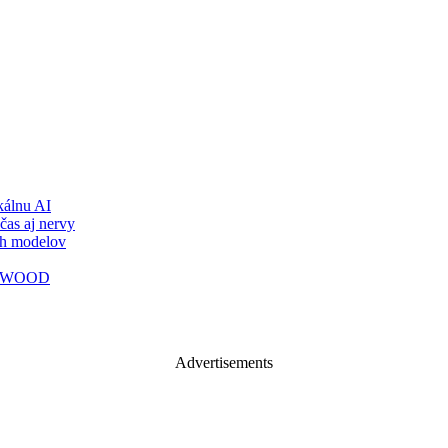
álnu AI
čas aj nervy
ch modelov
TY WOOD
Advertisements