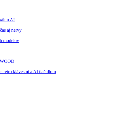
álnu AI
čas aj nervy
ch modelov
TY WOOD
retro klávesmi a AI tlačidlom