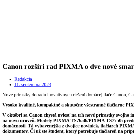
Canon rozšíri rad PIXMA o dve nové smart 
Redakcia
11. septembra 2023
Nové prírastky do radu inovatívnych riešení domácej tlače Canon,
Vysoko kvalitné, kompaktné a skutočne všestranné tlačiarne PI
V októbri sa Canon chystá uviesť na trh nové prírastky svojho in
na novú úroveň. Modely PIXMA TS7650i/PIXMA TS7750i predstavu
domácnosti. Tá vybavenejšia z dvojice noviniek, tlačiareň PIXM
dokumentov. Či už ste študent, ktorý potrebuje tlačiareň na prí