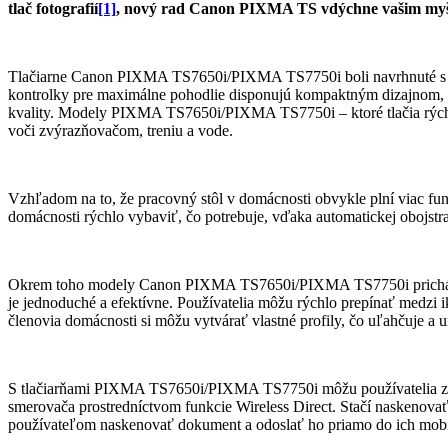
tlač fotografií
[1]
, nový rad Canon PIXMA TS vdýchne vašim myšl
Tlačiarne Canon PIXMA TS7650i/PIXMA TS7750i boli navrhnuté s oh
kontrolky pre maximálne pohodlie disponujú kompaktným dizajnom, kto
kvality. Modely PIXMA TS7650i/PIXMA TS7750i – ktoré tlačia rých
voči zvýrazňovačom, treniu a vode.
Vzhľadom na to, že pracovný stôl v domácnosti obvykle plní viac funk
domácnosti rýchlo vybaviť, čo potrebuje, vďaka automatickej obojstran
Okrem toho modely Canon PIXMA TS7650i/PIXMA TS7750i prichádzajú
je jednoduché a efektívne. Používatelia môžu rýchlo prepínať medzi i
členovia domácnosti si môžu vytvárať vlastné profily, čo uľahčuje a 
S tlačiarňami PIXMA TS7650i/PIXMA TS7750i môžu používatelia zabu
smerovača prostredníctvom funkcie Wireless Direct. Stačí naskenovať
používateľom naskenovať dokument a odoslať ho priamo do ich mobil