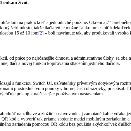
ienkam život.
ľadom na praktickosť a jednoduché použitie. Okrem 2,7” farebného 
rý šetrí miesto, takže tlačiareň je možné ľahko umiestniť kdekoľvek 
losťou 15 až 10 ipm
[2]
– boli navrhnuté tak, aby produkovali vysoko 
cií, od práce po najrôznejšie činnosti a administratívne úlohy, sa ob
nej tlači a novej funkcii kopírovania stlačením jediného tlačidla.
 s funkciou Switch UI, užívateľsky prívetivým dotykovým rozhraním
konami prostredníctvom ponuky v hornej časti obrazovky, prispôsobiť f
urýchľuje prístup k najčastejšie používaným nastaveniam.
dnúť na zdĺhavé a zložité nastavovanie aj zamotané káble vďaka je
 QR kód a vytvoriť tak priame spojenie medzi mobilným zariadením a tl
ného zariadenia pomocou QR kódu bez použitia akýchkoľvek ďalších ap