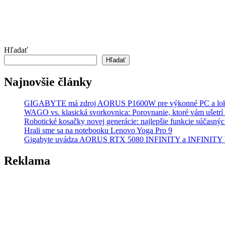
Hľadať
Hľadať
Najnovšie články
GIGABYTE má zdroj AORUS P1600W pre výkonné PC a lok
WAGO vs. klasická svorkovnica: Porovnanie, ktoré vám ušetrí 
Robotické kosačky novej generácie: najlepšie funkcie súčasný
Hrali sme sa na notebooku Lenovo Yoga Pro 9
Gigabyte uvádza AORUS RTX 5080 INFINITY a INFINI
Reklama