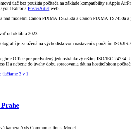
vú tlač bez použitia počítača na základe kompatibility s Apple AirPr
Layout Editor a
PosterArtist
web.
a nad modelmi Canon PIXMA TS5350a a Canon PIXMA TS7450a a pod
ať od októbra 2023.
 fotografií je založená na východiskovom nastavení s použitím ISO/JI
egórie Office pre predvolený jednostránkový režim, ISO/IEC 24734. Uv
s II a neberie do úvahy dobu spracovania dát na hostiteľskom počítači
tlačiarne 3 v 1
v Prahe
nová kamera Axis Communications. Model…