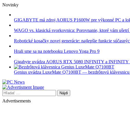
Skip
Novinky
to
content
GIGABYTE má zdroj AORUS P1600W pre výkonné PC a lok
WAGO vs. klasická svorkovnica: Porovnanie, ktoré vám ušetrí 
Robotické kosačky novej generácie: najlepšie funkcie súčasný
Hrali sme sa na notebooku Lenovo Yoga Pro 9
Gigabyte uvádza AORUS RTX 5080 INFINITY a INFINI
Genius uvádza LuxeMate Q7100BT — bezdrôtovú klávesnicu s 
Hľadať:
Advertisements