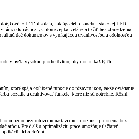
dotykového LCD displeja, naklápacieho panelu a stavovej LED
v rámci domácnosti, či domácej kancelárie a tlačiť bez obmedzenia
kvalitnú tlač dokumentov s vynikajúcou trvanlivosťou a odolnosťou
a modely pýšia vysokou produktivitou, aby mohol každý člen
, ktoré spája obľúbené funkcie do rôznych ikon, takže ovládanie
arbu pozadia a deaktivovať funkcie, ktoré nie sú potrebné. Rôzni
dnoduchému bezdrôtovému nastaveniu a možnosti pripojenia bez
ačiarňou. Pre ďalšiu optimalizáciu práce umožňuje tlačiareň
likácií alebo riešení.