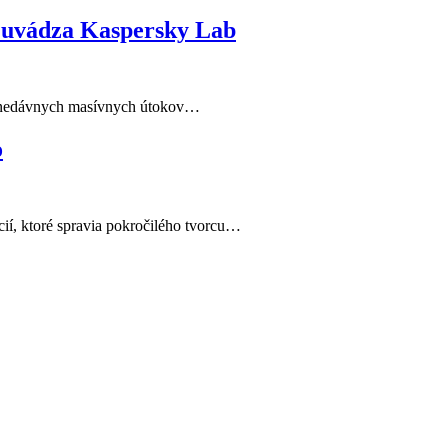
, uvádza Kaspersky Lab
as nedávnych masívnych útokov…
o
í, ktoré spravia pokročilého tvorcu…