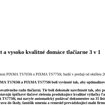
a vysoko kvalitné domáce tlačiarne 3 v 1
 Canon PIXMA TS7650i a PIXMA TS7750i, budú v predaji od októbra 2
XMA TS7650i a PIXMA TS7750i boli vyvinuté tak, aby optimalizova
ovatívneho radu tlačiarní. Tie boli dokonale navrhnuté tak, aby p
jú špičkové tlačové riešenia produkujúce kvalitné výtlačky ľa
A TS7750i, má navyše automatický podávač dokumentov na 35 listo
pravu do školy, fanúšik umenia a remesiel prevádzkujúci malú firm