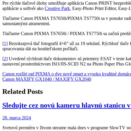
Pre rýchle tlačové úlohy umožňuje aplikácia Canon PRINT bezproblémo
aplikácie a softvér ako
Creative Park
, Easy-Photo Print Editor, Easy-
Tlačiarne Canon PIXMA TS7650i/PIXMA TS7750i sa v ponuke radi
samostatnými atramentmi.
Tlačiarne Canon PIXMA TS7650i / PIXMA TS7750i sa začnú predáv
[1]
Bezokrajová tlač fotografií 4×6” už za 19 sekúnd. Rýchlosť tlače
spracovania dát na hostiteľskom počítači.
[2]
Uvedené rýchlosti tlače dokumentov sú priemery ESAT v teste kat
nastavení prostredníctvom ISO/JIS-SCID N2 na Photo Paper Plus Glos
Navigácia
Canon rozšíri rad PIXMA o dve nové smart a vysoko kvalitné domáce 
Canon MAXIFY GX1040 / MAXIFY GX2040
v
článku
Related Posts
Sledujte cez novú kameru hlavnú stanicu 
28. marca 2024
Svetovú premiéru v živom streame mala dnes v programe SlowTV 