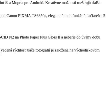
int ® a Mopria pre Android. Kreatívne možnosti rozširujú ďalšie
 Canon PIXMA TS6350a, elegantnú multifunkčnú tlačiareň s 5
S-SCID N2 na Photo Paper Plus Gloss II a neberie do úvahy dobu
edená rýchlosť tlače fotografií je založená na východiskovom
.