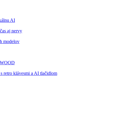
álnu AI
čas aj nervy
ch modelov
TY WOOD
retro klávesmi a AI tlačidlom