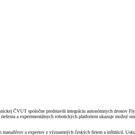
chnickej ČVUT spoločne predstavili integráciu autonómnych dronov Fly
iešenia a experimentálnych robotických platforiem ukazuje možný sme
manažérov a expertov z významných českých firiem a inštitúcií. Uskut