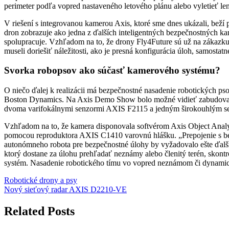
perimeter podľa vopred nastaveného letového plánu alebo vyletieť len
V riešení s integrovanou kamerou Axis, ktoré sme dnes ukázali, bež
dron zobrazuje ako jedna z ďalších inteligentných bezpečnostných k
spolupracuje. Vzhľadom na to, že drony Fly4Future sú už na zákazku
museli doriešiť náležitosti, ako je presná konfigurácia úloh, samostatn
Svorka robopsov ako súčasť kamerového systému?
O niečo ďalej k realizácii má bezpečnostné nasadenie robotických 
Boston Dynamics. Na Axis Demo Show bolo možné vidieť zabudovan
dvoma varifokálnymi senzormi AXIS F2115 a jedným širokouhlým s
Vzhľadom na to, že kamera disponovala softvérom Axis Object Analytic
pomocou reproduktora AXIS C1410 varovnú hlášku. „Prepojenie s b
autonómneho robota pre bezpečnostné úlohy by vyžadovalo ešte ďalšie 
ktorý dostane za úlohu prehľadať neznámy alebo členitý terén, skon
systém. Nasadenie robotického tímu vo vopred neznámom či dynamic
Navigácia
Robotické drony a psy
Nový sieťový radar AXIS D2210-VE
v
článku
Related Posts