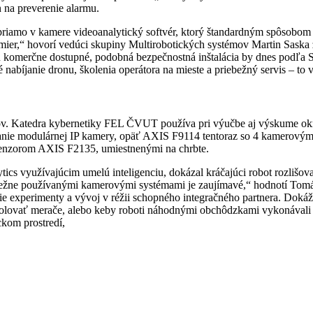
 na preverenie alarmu.
í priamo v kamere videoanalytický softvér, ktorý štandardným spôsob
amier,“ hovorí vedúci skupiny Multirobotických systémov Martin Sask
 komerčne dostupné, podobná bezpečnostná inštalácia by dnes podľa S
é nabíjanie dronu, školenia operátora na mieste a priebežný servis – to vš
psov. Katedra kybernetiky FEL ČVUT používa pri výučbe aj výskume ok
ie modulárnej IP kamery, opäť AXIS F9114 tentoraz so 4 kamerovým
enzorom AXIS F2135, umiestnenými na chrbte.
s využívajúcim umelú inteligenciu, dokázal kráčajúci robot rozlišovať 
ežne používanými kamerovými systémami je zaujímavé,“ hodnotí Tomá
experimenty a vývoj v réžii schopného integračného partnera. Dokážem 
trolovať merače, alebo keby roboti náhodnými obchôdzkami vykonávali
kom prostredí,