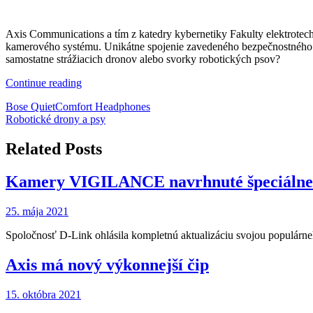
Axis Communications a tím z katedry kybernetiky Fakulty elektrote
kamerového systému. Unikátne spojenie zavedeného bezpečnostného r
samostatne strážiacich dronov alebo svorky robotických psov?
„Robotické
Continue reading
drony
Navigácia
Bose QuietComfort Headphones
a
Robotické drony a psy
psy“
v
článku
Related Posts
Kamery VIGILANCE navrhnuté špeciálne p
25. mája 2021
Spoločnosť D-Link ohlásila kompletnú aktualizáciu svojou populár
Axis má nový výkonnejší čip
15. októbra 2021