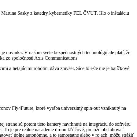
 Martina Sasky z katedry kybernetiky FEL ČVUT. Išlo o inštaláciu
je novinka. V našom svete bezpečnostných technológií ale platí, že
nka zo spoločnosti Axis Communications.
 a lietajúcimi robotmi dáva zmysel. Síce to ešte nie je balíčkové
ov Fly4Future, ktoré vyrába univerzitný spin-out vzniknutý na
j strane sú potom tieto kamery navrhnuté na integráciu do softvéru
e. To je pre reálne nasadenie dronu kľúčové, pretože obsluhovať
ovať úplne autonómne, a to samostatne alebo v rojach, môžu strážiť