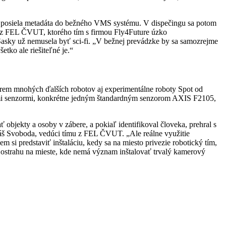
om posiela metadáta do bežného VMS systému. V dispečingu sa potom
a z FEL ČVUT, ktorého tím s firmou Fly4Future úzko
asky už nemusela byť sci-fi. „V bežnej prevádzke by sa samozrejme
etko ale riešiteľné je.“
rem mnohých ďalších robotov aj experimentálne roboty Spot od
i senzormi, konkrétne jedným štandardným senzorom AXIS F2105,
objekty a osoby v zábere, a pokiaľ identifikoval človeka, prehral s
š Svoboda, vedúci tímu z FEL ČVUT. „Ale reálne využitie
si predstaviť inštaláciu, kedy sa na miesto privezie robotický tím,
 ostrahu na mieste, kde nemá význam inštalovať trvalý kamerový