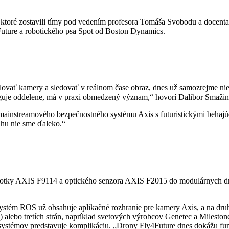
ktoré zostavili tímy pod vedením profesora Tomáša Svobodu a docenta
uture a robotického psa Spot od Boston Dynamics.
lovať kamery a sledovať v reálnom čase obraz, dnes už samozrejme nie 
nguje oddelene, má v praxi obmedzený význam,“ hovorí Dalibor Smaži
instreamového bezpečnostného systému Axis s futuristickými behajúcimi
ihu nie sme ďaleko.“
notky AXIS F9114 a optického senzora AXIS F2015 do modulárnych dron
stém ROS už obsahuje aplikačné rozhranie pre kamery Axis, a na druhe
 alebo tretích strán, napríklad svetových výrobcov Genetec a Mileston
stémov predstavuje komplikáciu. „Drony Fly4Future dnes dokážu fung