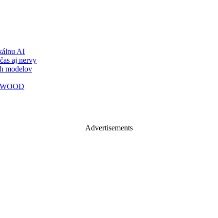
álnu AI
čas aj nervy
ch modelov
TY WOOD
Advertisements