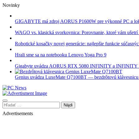
Skip
Novinky
to
content
GIGABYTE má zdroj AORUS P1600W pre výkonné PC a lok
WAGO vs. klasická svorkovnica: Porovnanie, ktoré vám ušetrí 
Robotické kosačky novej generácie: najlepšie funkcie súčasný
Hrali sme sa na notebooku Lenovo Yoga Pro 9
Gigabyte uvádza AORUS RTX 5080 INFINITY a INFINI
Genius uvádza LuxeMate Q7100BT — bezdrôtovú klávesnicu s 
Hľadať:
Advertisements