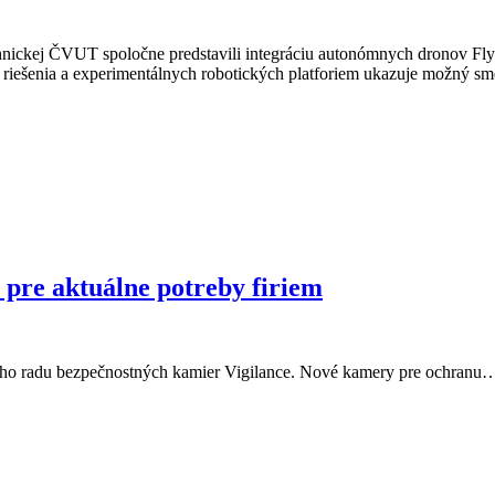
chnickej ČVUT spoločne predstavili integráciu autonómnych dronov Fly
iešenia a experimentálnych robotických platforiem ukazuje možný sme
re aktuálne potreby firiem
neho radu bezpečnostných kamier Vigilance. Nové kamery pre ochranu