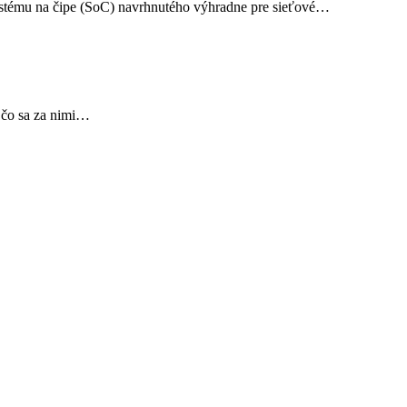
ystému na čipe (SoC) navrhnutého výhradne pre sieťové…
, čo sa za nimi…