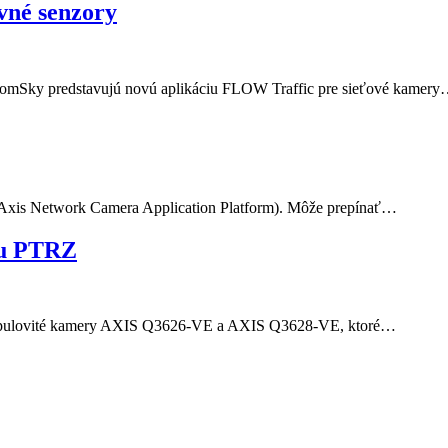
vné senzory
romSky predstavujú novú aplikáciu FLOW Traffic pre sieťové kamer
Axis Network Camera Application Platform). Môže prepínať…
ou PTRZ
kopulovité kamery AXIS Q3626-VE a AXIS Q3628-VE, ktoré…