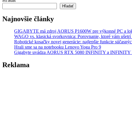
Hľadať
Hľadať
Najnovšie články
GIGABYTE má zdroj AORUS P1600W pre výkonné PC a lok
WAGO vs. klasická svorkovnica: Porovnanie, ktoré vám ušetrí 
Robotické kosačky novej generácie: najlepšie funkcie súčasný
Hrali sme sa na notebooku Lenovo Yoga Pro 9
Gigabyte uvádza AORUS RTX 5080 INFINITY a INFINI
Reklama