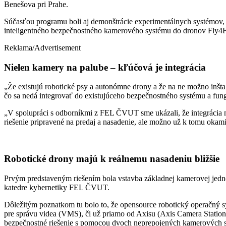
Benešova pri Prahe.
Súčasťou programu boli aj demonštrácie experimentálnych systémov, 
inteligentného bezpečnostného kamerového systému do dronov Fly4F
Reklama/Advertisement
Nielen kamery na palube – kľúčová je integrácia
„Že existujú robotické psy a autonómne drony a že na ne možno inšta
čo sa nedá integrovať do existujúceho bezpečnostného systému a fu
„V spolupráci s odborníkmi z FEL ČVUT sme ukázali, že integrácia ma
riešenie pripravené na predaj a nasadenie, ale možno už k tomu okam
Robotické drony majú k reálnemu nasadeniu bližšie
Prvým predstaveným riešením bola vstavba základnej kamerovej jed
katedre kybernetiky FEL ČVUT.
Dôležitým poznatkom tu bolo to, že opensource robotický operačný sy
pre správu videa (VMS), či už priamo od Axisu (Axis Camera Station)
bezpečnostné riešenie s pomocou dvoch neprepojených kamerových sy