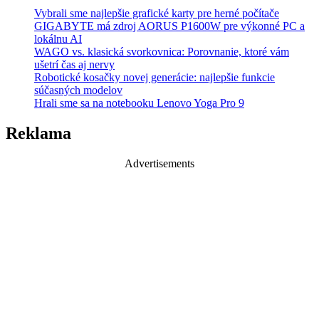
Vybrali sme najlepšie grafické karty pre herné počítače
GIGABYTE má zdroj AORUS P1600W pre výkonné PC a
lokálnu AI
WAGO vs. klasická svorkovnica: Porovnanie, ktoré vám
ušetrí čas aj nervy
Robotické kosačky novej generácie: najlepšie funkcie
súčasných modelov
Hrali sme sa na notebooku Lenovo Yoga Pro 9
Reklama
Advertisements