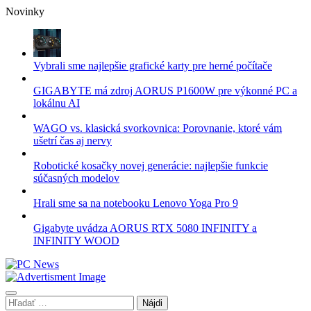
Skip
Novinky
to
content
Vybrali sme najlepšie grafické karty pre herné počítače
GIGABYTE má zdroj AORUS P1600W pre výkonné PC a
lokálnu AI
WAGO vs. klasická svorkovnica: Porovnanie, ktoré vám
ušetrí čas aj nervy
Robotické kosačky novej generácie: najlepšie funkcie
súčasných modelov
Hrali sme sa na notebooku Lenovo Yoga Pro 9
Gigabyte uvádza AORUS RTX 5080 INFINITY a
INFINITY WOOD
Hľadať: