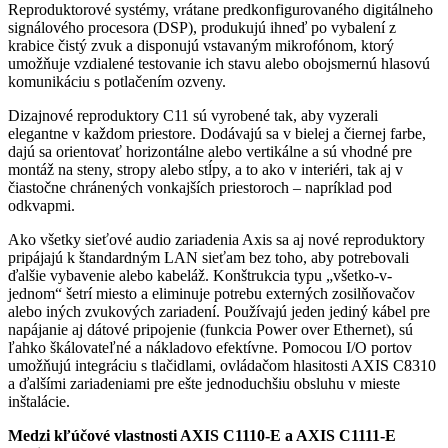
Reproduktorové systémy, vrátane predkonfigurovaného digitálneho
signálového procesora (DSP), produkujú ihneď po vybalení z
krabice čistý zvuk a disponujú vstavaným mikrofónom, ktorý
umožňuje vzdialené testovanie ich stavu alebo obojsmernú hlasovú
komunikáciu s potlačením ozveny.
Dizajnové reproduktory C11 sú vyrobené tak, aby vyzerali
elegantne v každom priestore. Dodávajú sa v bielej a čiernej farbe,
dajú sa orientovať horizontálne alebo vertikálne a sú vhodné pre
montáž na steny, stropy alebo stĺpy, a to ako v interiéri, tak aj v
čiastočne chránených vonkajších priestoroch – napríklad pod
odkvapmi.
Ako všetky sieťové audio zariadenia Axis sa aj nové reproduktory
pripájajú k štandardným LAN sieťam bez toho, aby potrebovali
ďalšie vybavenie alebo kabeláž. Konštrukcia typu „všetko-v-
jednom“ šetrí miesto a eliminuje potrebu externých zosilňovačov
alebo iných zvukových zariadení. Používajú jeden jediný kábel pre
napájanie aj dátové pripojenie (funkcia Power over Ethernet), sú
ľahko škálovateľné a nákladovo efektívne. Pomocou I/O portov
umožňujú integráciu s tlačidlami, ovládačom hlasitosti AXIS C8310
a ďalšími zariadeniami pre ešte jednoduchšiu obsluhu v mieste
inštalácie.
Medzi kľúčové vlastnosti
AXIS C1110-E a AXIS C1111-E