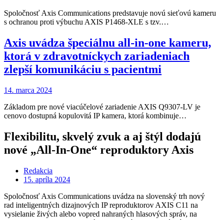
Spoločnosť Axis Communications predstavuje novú sieťovú kameru
s ochranou proti výbuchu AXIS P1468-XLE s tzv.…
Axis uvádza špeciálnu all-in-one kameru,
ktorá v zdravotníckych zariadeniach
zlepší komunikáciu s pacientmi
14. marca 2024
Základom pre nové viacúčelové zariadenie AXIS Q9307-LV je
cenovo dostupná kopulovitá IP kamera, ktorá kombinuje…
Flexibilitu, skvelý zvuk a aj štýl dodajú
nové „All-In-One“ reproduktory Axis
Redakcia
15. apríla 2024
Spoločnosť Axis Communications uvádza na slovenský trh nový
rad inteligentných dizajnových IP reproduktorov AXIS C11 na
vysielanie živých alebo vopred nahraných hlasových správ, na