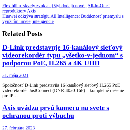
Navigácia
Flexibilitu, skvelý zvuk a aj štýl dodajú nové „All-In-One“
reproduktory Axis
v
Huawei odkrýva stratégiu All Intelligence: Budúcnosť priemyslu s
článku
využitím umelej inteligencie
Related Posts
D-Link predstavuje 16-kanálový sieťový
videorekordér typu „všetko-v-jednom“ s
podporou PoE, H.265 a 4K UHD
31. mája 2021
Spoločnosť D-Link predstavila 16-kanálový sieťový H.265 PoE
videorekordér JustConnect (DNR-4020-16P) – kompletné riešenie
pre IP…
Axis uvádza prvú kameru na svete s
ochranou proti výbuchu
27. februára 2023