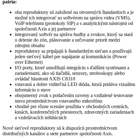
patria:
oba reproduktory sú založené na otvorených štandardoch a je
možné ich integrovať so softvérom na správu videa (VMS),
VoIP telefónmi (protokoly SIP) a s analytickými nástrojmi od
spoločnosti Axis a jej partnerov
integrovaný softvér na správu hudby a zvukov, ktorý sa stará
o delenie do zón, plánovanie a určovanie priorít medzi
zdrojmi obsahu
reproduktory sa pripájajú k štandardným sieťam a používajú
jeden sieťový kábel pre napájanie aj komunikáciu (Power
over Ethernet)
I/O porty, ktoré umožňujú integráciu s ďalšími systémami a
zariadeniami, ako sú tlačidlá, senzory, stroboskopy alebo
ovládač hlasitosti AXIS C8310
vstavaná a dobre viditeľná LED dióda, ktorá pridáva vizuálnu
informáciu o stave
obojsmerný zvuk s potlačením ozveny a vzdialené testovanie
stavu prostredníctvom vstavaného mikrofónu
vhodné pre rôzne scenáre použitia v obchodných centrách,
kinách, konferenčných priestoroch, zdravotných zariadeniach
a vzdelávacích inštitúciách
Nové sieťové reproduktory sú k dispozícii prostredníctvom
distribučných kanálov a siete partnerov spoločnosti Axis.