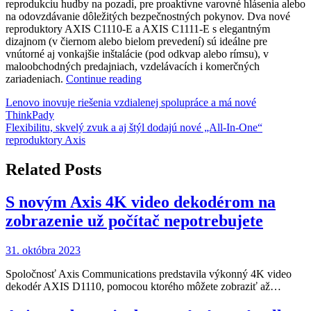
reprodukciu hudby na pozadí, pre proaktívne varovné hlásenia alebo
na odovzdávanie dôležitých bezpečnostných pokynov. Dva nové
reproduktory AXIS C1110-E a AXIS C1111-E s elegantným
dizajnom (v čiernom alebo bielom prevedení) sú ideálne pre
vnútorné aj vonkajšie inštalácie (pod odkvap alebo rímsu), v
maloobchodných predajniach, vzdelávacích i komerčných
„Flexibilitu,
zariadeniach.
Continue reading
skvelý
Navigácia
Lenovo inovuje riešenia vzdialenej spolupráce a má nové
zvuk
ThinkPady
a
v
Flexibilitu, skvelý zvuk a aj štýl dodajú nové „All-In-One“
aj
článku
reproduktory Axis
štýl
dodajú
nové
Related Posts
„All-
In-
S novým Axis 4K video dekodérom na
One“
reproduktory
zobrazenie už počítač nepotrebujete
Axis“
31. októbra 2023
Spoločnosť Axis Communications predstavila výkonný 4K video
dekodér AXIS D1110, pomocou ktorého môžete zobraziť až…