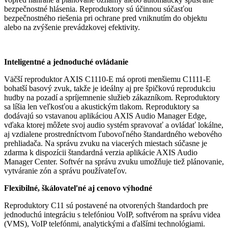
bezpečnostné hlásenia. Reproduktory sú účinnou súčasťou
bezpečnostného riešenia pri ochrane pred vniknutím do objektu
alebo na zvýšenie prevádzkovej efektivity.
Inteligentné a jednoduché ovládanie
Väčší reproduktor AXIS C1110-E má oproti menšiemu C1111-E
bohatší basový zvuk, takže je ideálny aj pre špičkovú reprodukciu
hudby na pozadí a spríjemnenie služieb zákazníkom. Reproduktory
sa líšia len veľkosťou a akustickým tlakom. Reproduktory sa
dodávajú so vstavanou aplikáciou AXIS Audio Manager Edge,
vďaka ktorej môžete svoj audio systém spravovať a ovládať lokálne,
aj vzdialene prostredníctvom ľubovoľného štandardného webového
prehliadača. Na správu zvuku na viacerých miestach súčasne je
zdarma k dispozícii štandardná verzia aplikácie AXIS Audio
Manager Center. Softvér na správu zvuku umožňuje tiež plánovanie,
vytváranie zón a správu používateľov.
Flexibilné, škálovateľné aj cenovo výhodné
Reproduktory C11 sú postavené na otvorených štandardoch pre
jednoduchú integráciu s telefóniou VoIP, softvérom na správu videa
(VMS), VoIP telefónmi, analytickými a ďalšími technológiami.