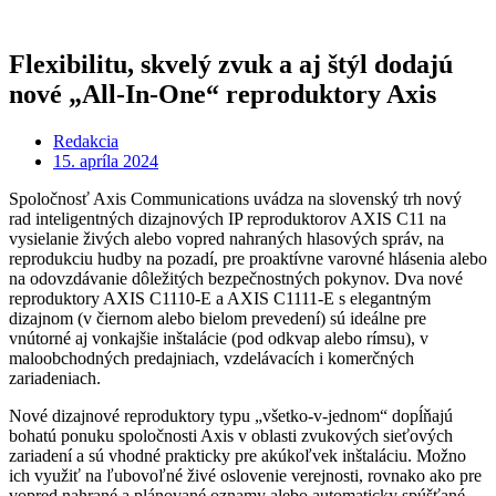
Flexibilitu, skvelý zvuk a aj štýl dodajú
nové „All-In-One“ reproduktory Axis
Redakcia
15. apríla 2024
Spoločnosť Axis Communications uvádza na slovenský trh nový
rad inteligentných dizajnových IP reproduktorov AXIS C11 na
vysielanie živých alebo vopred nahraných hlasových správ, na
reprodukciu hudby na pozadí, pre proaktívne varovné hlásenia alebo
na odovzdávanie dôležitých bezpečnostných pokynov. Dva nové
reproduktory AXIS C1110-E a AXIS C1111-E s elegantným
dizajnom (v čiernom alebo bielom prevedení) sú ideálne pre
vnútorné aj vonkajšie inštalácie (pod odkvap alebo rímsu), v
maloobchodných predajniach, vzdelávacích i komerčných
zariadeniach.
Nové dizajnové reproduktory typu „všetko-v-jednom“ dopĺňajú
bohatú ponuku spoločnosti Axis v oblasti zvukových sieťových
zariadení a sú vhodné prakticky pre akúkoľvek inštaláciu. Možno
ich využiť na ľubovoľné živé oslovenie verejnosti, rovnako ako pre
vopred nahrané a plánované oznamy alebo automaticky spúšťané