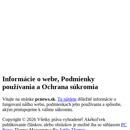
Informácie o webe, Podmienky
používania a Ochrana súkromia
Vitajte na stránke
pcnews.sk
.
Tu nájdete
dôležité informácie o
fungovaní nášho webu, podmienkach jeho používania a spôsobe,
akým pristupujeme k vášmu súkromiu.
Copyright © 2026 Všetky práva vyhradené! Akékoľvek
publikovanie článkov, alebo obrázkov je možné iba so súhlasom
PC
News
Theme: Magaznews By
Artify Themes
.