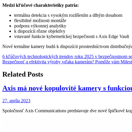
Medzi kľúčové charakteristiky patria:
termálna detekcia s vysokým rozlíšením a dlhým dosahom
flexibilné možnosti montáže
podpora výkonnej analytiky
k dispozícii rôzne objektívy
vstavané funkcie kybernetickej bezpečnosti s Axis Edge Vault
Nové termálne kamery budú k dispozícii prostredníctvom distribučnýc
Navigácia
6 kľúčových technologických trendov roku 2025 v bezpečnostnom se
Bezpečnosť a efektivita výroby vďaka kamerám? Pomôže vám Miles
v
článku
Related Posts
Axis má nové kopulovité kamery s funkci
27. apríla 2023
Spoločnosť Axis Communications predstavuje dve nové špičkové 