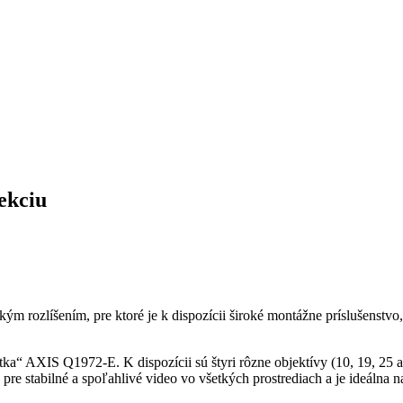
ekciu
m rozlíšením, pre ktoré je k dispozícii široké montážne príslušenst
etka“ AXIS Q1972-E. K dispozícii sú štyri rôzne objektívy (10, 19, 25
pre stabilné a spoľahlivé video vo všetkých prostrediach a je ideálna