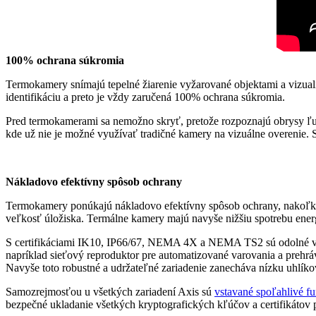
100% ochrana súkromia
Termokamery snímajú tepelné žiarenie vyžarované objektami a vizuali
identifikáciu a preto je vždy zaručená 100% ochrana súkromia.
Pred termokamerami sa nemožno skryť, pretože rozpoznajú obrysy ľudí,
kde už nie je možné využívať tradičné kamery na vizuálne overenie.
Nákladovo efektívny spôsob ochrany
Termokamery ponúkajú nákladovo efektívny spôsob ochrany, nakoľko 
veľkosť úložiska. Termálne kamery majú navyše nižšiu spotrebu energ
S certifikáciami IK10, IP66/67, NEMA 4X a NEMA TS2 sú odolné vo
napríklad sieťový reproduktor pre automatizované varovania a prehráv
Navyše toto robustné a udržateľné zariadenie zanecháva nízku uhlíko
Samozrejmosťou u všetkých zariadení Axis sú
vstavané spoľahlivé fu
bezpečné ukladanie všetkých kryptografických kľúčov a certifikátov