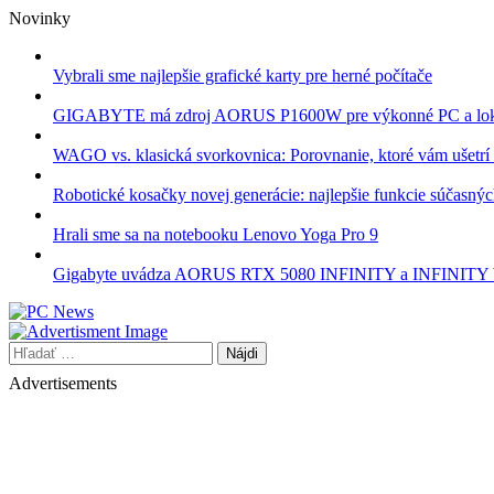
Skip
Novinky
to
content
Vybrali sme najlepšie grafické karty pre herné počítače
GIGABYTE má zdroj AORUS P1600W pre výkonné PC a lok
WAGO vs. klasická svorkovnica: Porovnanie, ktoré vám ušetrí 
Robotické kosačky novej generácie: najlepšie funkcie súčasný
Hrali sme sa na notebooku Lenovo Yoga Pro 9
Gigabyte uvádza AORUS RTX 5080 INFINITY a INFINI
Hľadať:
Advertisements