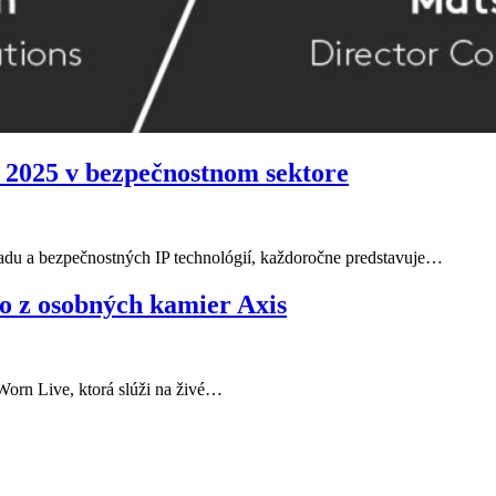
 2025 v bezpečnostnom sektore
adu a bezpečnostných IP technológií, každoročne predstavuje…
o z osobných kamier Axis
orn Live, ktorá slúži na živé…