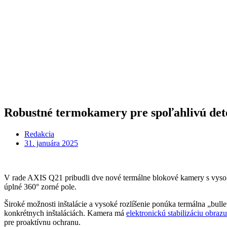
Robustné termokamery pre spoľahlivú det
Redakcia
31. januára 2025
V rade AXIS Q21 pribudli dve nové termálne blokové kamery s vysoký
úplné 360° zorné pole.
Široké možnosti inštalácie a vysoké rozlíšenie ponúka termálna „bull
konkrétnych inštaláciách. Kamera má
elektronickú
stabilizáciu
obrazu
pre proaktívnu ochranu.