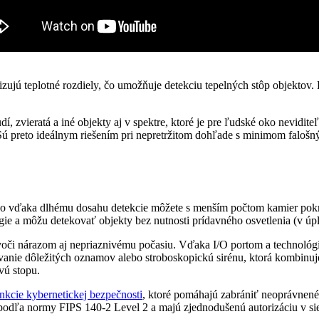
zujú teplotné rozdiely, čo umožňuje detekciu tepelných stôp objektov.
 zvieratá a iné objekty aj v spektre, ktoré je pre ľudské oko neviditeľ
 Sú preto ideálnym riešením pri nepretržitom dohľade s minimom falošn
vďaka dlhému dosahu detekcie môžete s menším počtom kamier pokryť 
ie a môžu detekovať objekty bez nutnosti prídavného osvetlenia (v úpl
či nárazom aj nepriaznivému počasiu. Vďaka I/O portom a technológ
anie dôležitých oznamov alebo stroboskopickú sirénu, ktorá kombinuje 
vú stopu.
nkcie kybernetickej bezpečnosti
, ktoré pomáhajú zabrániť neoprávnen
 podľa normy FIPS 140-2 Level 2 a majú zjednodušenú autorizáciu v sie