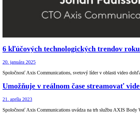
6 kľúčových technologických trendov roku
20. januára 2025
Spoločnosť Axis Communications, svetový líder v oblasti video dohľ
Umožňuje v reálnom čase streamovať vide
21. apríla 2023
Spoločnosť Axis Communications uvádza na trh službu AXIS Body W