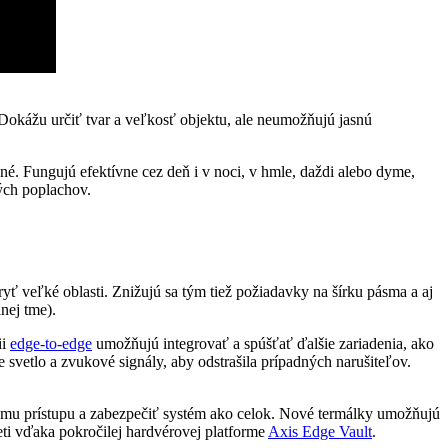
 Dokážu určiť tvar a veľkosť objektu, ale neumožňujú jasnú
né. Fungujú efektívne cez deň i v noci, v hmle, daždi alebo dyme,
ých poplachov.
veľké oblasti. Znižujú sa tým tiež požiadavky na šírku pásma a aj
nej tme).
ii
edge-to-edge
umožňujú integrovať a spúšťať ďalšie zariadenia, ako
svetlo a zvukové signály, aby odstrašila prípadných narušiteľov.
ému prístupu a zabezpečiť systém ako celok. Nové termálky umožňujú
ti vďaka pokročilej hardvérovej platforme
Axis Edge Vault
.