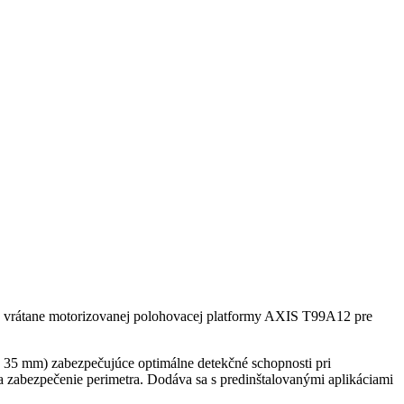
vo, vrátane motorizovanej polohovacej platformy AXIS T99A12 pre
 a 35 mm) zabezpečujúce optimálne detekčné schopnosti pri
 na zabezpečenie perimetra. Dodáva sa s predinštalovanými aplikáciami