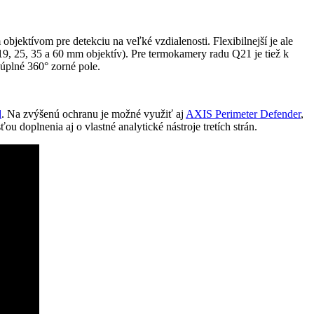
ktívom pre detekciu na veľké vzdialenosti. Flexibilnejší je ale
 19, 25, 35 a 60 mm objektív). Pre termokamery radu Q21 je tiež k
úplné 360° zorné pole.
d
. Na zvýšenú ochranu je možné využiť aj
AXIS Perimeter Defender
,
u doplnenia aj o vlastné analytické nástroje tretích strán.