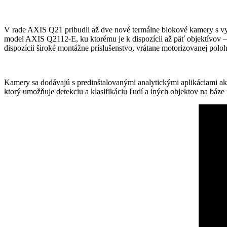
V rade AXIS Q21 pribudli až dve nové termálne blokové kamery s vy
model AXIS Q2112-E, ku ktorému je k dispozícii až päť objektívov – p
dispozícii široké montážne príslušenstvo, vrátane motorizovanej pol
Kamery sa dodávajú s predinštalovanými analytickými aplikáciami a
ktorý umožňuje detekciu a klasifikáciu ľudí a iných objektov na báze u