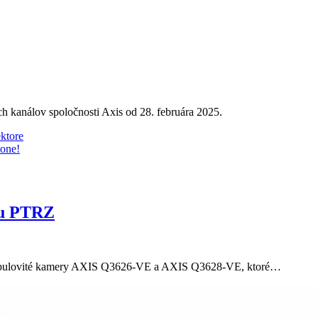
h kanálov spoločnosti Axis od 28. februára 2025.
ktore
tone!
ou PTRZ
kopulovité kamery AXIS Q3626-VE a AXIS Q3628-VE, ktoré…