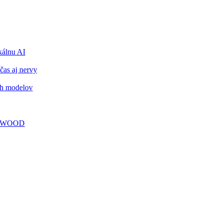
álnu AI
čas aj nervy
ch modelov
TY WOOD