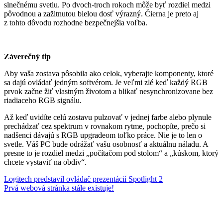
slnečnému svetlu. Po dvoch-troch rokoch môže byť rozdiel medzi
pôvodnou a zažltnutou bielou dosť výrazný. Čierna je preto aj
z tohto dôvodu rozhodne bezpečnejšia voľba.
Záverečný tip
Aby vaša zostava pôsobila ako celok, vyberajte komponenty, ktoré
sa dajú ovládať jedným softvérom. Je veľmi zlé keď každý RGB
prvok začne žiť vlastným životom a blikať nesynchronizovane bez
riadiaceho RGB signálu.
Až keď uvidíte celú zostavu pulzovať v jednej farbe alebo plynule
prechádzať cez spektrum v rovnakom rytme, pochopíte, prečo si
nadšenci dávajú s RGB upgradeom toľko práce. Nie je to len o
svetle. Váš PC bude odrážať vašu osobnosť a aktuálnu náladu. A
presne to je rozdiel medzi „počítačom pod stolom“ a „kúskom, ktorý
chcete vystaviť na obdiv“.
Navigácia
Logitech predstavil ovládač prezentácií Spotlight 2
Prvá webová stránka stále existuje!
v
článku