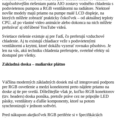
najpôsobivejším riešeniam patria AIO zostavy vodného chladenia s
podsvietenou pumpou a RGB ventilátormi na radiátore. Niektoré
novšie modely majú priamo na pumpe malé LCD displeje, na
ktorých môžete zobraziť prakticky čokoľvek – od aktuálnej teploty
CPU, až po vlastné video animácie alebo dokonca na nich môžete
prehrávať aj obľúbené YouTube videá.
Svietiace riešenie existuje aj pre ľudí, čo preferujú vzduchové
chladenie. Aj tu existujú chladiace veže s podsvietenými
ventilátormi a krytmi, ktoré dokážu vyzerať rovnako pôsobivo. Je
len na vás, akú techniku chladenia preferujete, svetelné efekty sú
dostupné pre všetky.
Základná doska – maliarske plátno
Väčšina moderných základných dosiek má už integrovanú podporu
pre RGB osvetlenie a medzi konektormi preto nájdete priamo na
doske aj tie pre svetlá. Dôležitejšie však je, koľko RGB konektorov
(tzv. headers) doska ponúka, pretože práve cez ne pripojíte LED
pásiky, ventilátory a ďalšie komponenty, ktoré sa potom
synchronizujú v jednom softvéri.
Pred nákupom akejkoľvek RGB periférie si v špecifikáciách