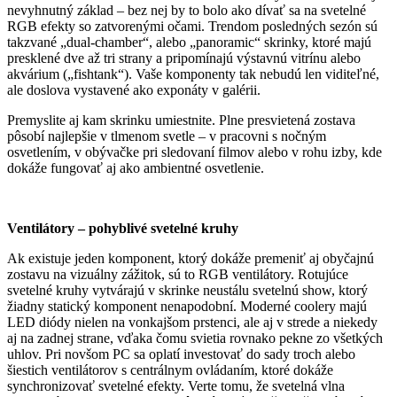
nevyhnutný základ – bez nej by to bolo ako dívať sa na svetelné
RGB efekty so zatvorenými očami. Trendom posledných sezón sú
takzvané „dual-chamber“, alebo „panoramic“ skrinky, ktoré majú
presklené dve až tri strany a pripomínajú výstavnú vitrínu alebo
akvárium („fishtank“). Vaše komponenty tak nebudú len viditeľné,
ale doslova vystavené ako exponáty v galérii.
Premyslite aj kam skrinku umiestnite. Plne presvietená zostava
pôsobí najlepšie v tlmenom svetle – v pracovni s nočným
osvetlením, v obývačke pri sledovaní filmov alebo v rohu izby, kde
dokáže fungovať aj ako ambientné osvetlenie.
Ventilátory – pohyblivé svetelné kruhy
Ak existuje jeden komponent, ktorý dokáže premeniť aj obyčajnú
zostavu na vizuálny zážitok, sú to RGB ventilátory. Rotujúce
svetelné kruhy vytvárajú v skrinke neustálu svetelnú show, ktorý
žiadny statický komponent nenapodobní. Moderné coolery majú
LED diódy nielen na vonkajšom prstenci, ale aj v strede a niekedy
aj na zadnej strane, vďaka čomu svietia rovnako pekne zo všetkých
uhlov. Pri novšom PC sa oplatí investovať do sady troch alebo
šiestich ventilátorov s centrálnym ovládaním, ktoré dokáže
synchronizovať svetelné efekty. Verte tomu, že svetelná vlna