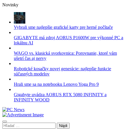
Skip
Novinky
to
content
Vybrali sme najlepšie grafické karty pre herné počítače
GIGABYTE má zdroj AORUS P1600W pre výkonné PC a
lokálnu AI
WAGO vs. klasická svorkovnica: Porovnanie, ktoré vám
ušetrí čas aj nervy
Robotické kosačky novej generácie: najlepšie funkcie
súčasných modelov
Hrali sme sa na notebooku Lenovo Yoga Pro 9
Gigabyte uvádza AORUS RTX 5080 INFINITY a
INFINITY WOOD
Hľadať: