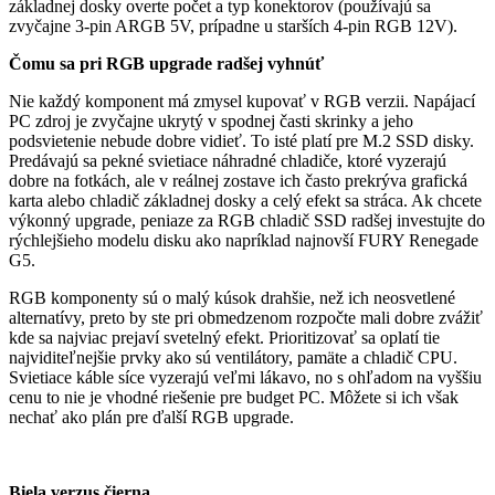
základnej dosky overte počet a typ konektorov (používajú sa
zvyčajne 3-pin ARGB 5V, prípadne u starších 4-pin RGB 12V).
Čomu sa pri RGB upgrade radšej vyhnúť
Nie každý komponent má zmysel kupovať v RGB verzii. Napájací
PC zdroj je zvyčajne ukrytý v spodnej časti skrinky a jeho
podsvietenie nebude dobre vidieť. To isté platí pre M.2 SSD disky.
Predávajú sa pekné svietiace náhradné chladiče, ktoré vyzerajú
dobre na fotkách, ale v reálnej zostave ich často prekrýva grafická
karta alebo chladič základnej dosky a celý efekt sa stráca. Ak chcete
výkonný upgrade, peniaze za RGB chladič SSD radšej investujte do
rýchlejšieho modelu disku ako napríklad najnovší FURY Renegade
G5.
RGB komponenty sú o malý kúsok drahšie, než ich neosvetlené
alternatívy, preto by ste pri obmedzenom rozpočte mali dobre zvážiť
kde sa najviac prejaví svetelný efekt. Prioritizovať sa oplatí tie
najviditeľnejšie prvky ako sú ventilátory, pamäte a chladič CPU.
Svietiace káble síce vyzerajú veľmi lákavo, no s ohľadom na vyššiu
cenu to nie je vhodné riešenie pre budget PC. Môžete si ich však
nechať ako plán pre ďalší RGB upgrade.
Biela verzus čierna