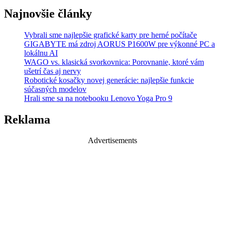
Najnovšie články
Vybrali sme najlepšie grafické karty pre herné počítače
GIGABYTE má zdroj AORUS P1600W pre výkonné PC a
lokálnu AI
WAGO vs. klasická svorkovnica: Porovnanie, ktoré vám
ušetrí čas aj nervy
Robotické kosačky novej generácie: najlepšie funkcie
súčasných modelov
Hrali sme sa na notebooku Lenovo Yoga Pro 9
Reklama
Advertisements