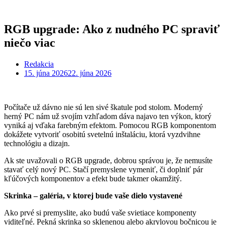
RGB upgrade: Ako z nudného PC spraviť
niečo viac
Redakcia
15. júna 2026
22. júna 2026
Počítače už dávno nie sú len sivé škatule pod stolom. Moderný
herný PC nám už svojím vzhľadom dáva najavo ten výkon, ktorý
vyniká aj vďaka farebným efektom. Pomocou RGB komponentom
dokážete vytvoriť osobitú svetelnú inštaláciu, ktorá vyzdvihne
technológiu a dizajn.
Ak ste uvažovali o RGB upgrade, dobrou správou je, že nemusíte
stavať celý nový PC. Stačí premyslene vymeniť, či doplniť pár
kľúčových komponentov a efekt bude takmer okamžitý.
Skrinka – galéria, v ktorej bude vaše dielo vystavené
Ako prvé si premyslite, ako budú vaše svietiace komponenty
viditeľné. Pekná skrinka so sklenenou alebo akrylovou bočnicou je