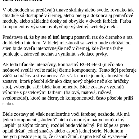
V obchodoch sa predávajú tmavé skrinky alebo svetlé, rovnako tak
chladiče sú dostupné v čiernej, alebo bielej a dokonca aj pamäťové
moduly, alebo základné dosky sú obvykle v dvoch farbách. Farba
komponentov výrazne ovplyvňuje výsledný svetelný efekt.
Predstavte si, že by ste tú istú lampu postavili raz do čierneho a raz
do bieleho interiéru. V bielej miestnosti sa svetlo bude odrážať od
stien bude oveľa intenzívnejšie než v čiernej, kde čierna farby
pohlcuje a zároveň necháva vyniknúť svietiace prvky.
Ak teda hľadáte intenzívny, kontrastný RGB efekt (niečo ako
neónové svetlá) voľte radšej čierne komponenty. Tento štýl preferuje
väčšina hráčov a streamerov. Ak však chcete jemnú, atmosférickú
zostavu, ktorá pôsobí skôr ako dizajnový objekt než ako hráčsky
stroj, vyberajte skôr biele komponenty. Biele zostavy vyzerajú
výborne s pastelovými farbami (fialová, mätová, ružová,
svetlomodrá), ktoré na čiernych komponentoch často pôsobia príliš
slabo.
Biele zostavy sú však nemilosrdné voči farebnej nezhode. Ak má
jeden komponent „studenú“ bielu (s modrým nádychom) a iný
„teplú“ (s žltým tónom), rozdiel bude viditeľný. Pri kúpe sa preto
oplatí držať jednej značky alebo aspoň jednej série. Neduhom
bielych plastov je aj to, že časom žltnú, najmä keď sú vystavené