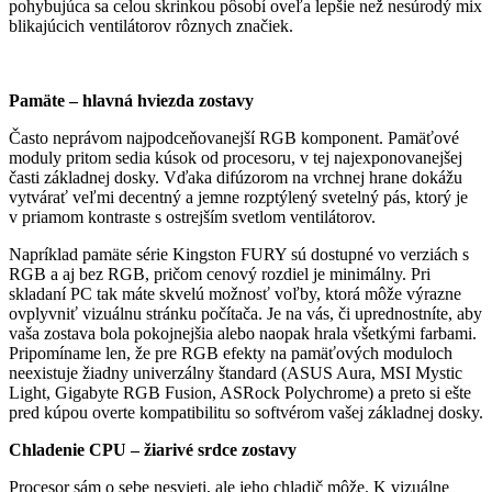
pohybujúca sa celou skrinkou pôsobí oveľa lepšie než nesúrodý mix
blikajúcich ventilátorov rôznych značiek.
Pamäte – hlavná hviezda zostavy
Často neprávom najpodceňovanejší RGB komponent. Pamäťové
moduly pritom sedia kúsok od procesoru, v tej najexponovanejšej
časti základnej dosky. Vďaka difúzorom na vrchnej hrane dokážu
vytvárať veľmi decentný a jemne rozptýlený svetelný pás, ktorý je
v priamom kontraste s ostrejším svetlom ventilátorov.
Napríklad pamäte série Kingston FURY sú dostupné vo verziách s
RGB a aj bez RGB, pričom cenový rozdiel je minimálny. Pri
skladaní PC tak máte skvelú možnosť voľby, ktorá môže výrazne
ovplyvniť vizuálnu stránku počítača. Je na vás, či uprednostníte, aby
vaša zostava bola pokojnejšia alebo naopak hrala všetkými farbami.
Pripomíname len, že pre RGB efekty na pamäťových moduloch
neexistuje žiadny univerzálny štandard (ASUS Aura, MSI Mystic
Light, Gigabyte RGB Fusion, ASRock Polychrome) a preto si ešte
pred kúpou overte kompatibilitu so softvérom vašej základnej dosky.
Chladenie CPU – žiarivé srdce zostavy
Procesor sám o sebe nesvieti, ale jeho chladič môže. K vizuálne