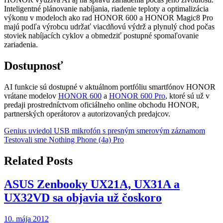
Inteligentné plánovanie nabíjania, riadenie teploty a optimalizácia
výkonu v modeloch ako rad HONOR 600 a HONOR Magic8 Pro
majú podľa výrobcu udržať viacdňovú výdrž a plynulý chod počas
stoviek nabíjacích cyklov a obmedziť postupné spomaľovanie
zariadenia.
Dostupnosť
AI funkcie sú dostupné v aktuálnom portfóliu smartfónov HONOR
vrátane modelov
HONOR 600
a
HONOR 600 Pro
, ktoré sú už v
predaji prostredníctvom oficiálneho online obchodu HONOR,
partnerských operátorov a autorizovaných predajcov.
Navigácia
Genius uviedol USB mikrofón s presným smerovým záznamom
Testovali sme Nothing Phone (4a) Pro
v
článku
Related Posts
ASUS Zenbooky UX21A, UX31A a
UX32VD sa objavia už čoskoro
10. mája 2012