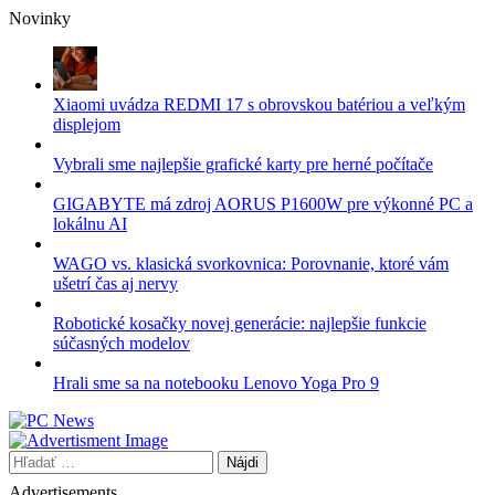
Skip
Novinky
to
content
Xiaomi uvádza REDMI 17 s obrovskou batériou a veľkým
displejom
Vybrali sme najlepšie grafické karty pre herné počítače
GIGABYTE má zdroj AORUS P1600W pre výkonné PC a
lokálnu AI
WAGO vs. klasická svorkovnica: Porovnanie, ktoré vám
ušetrí čas aj nervy
Robotické kosačky novej generácie: najlepšie funkcie
súčasných modelov
Hrali sme sa na notebooku Lenovo Yoga Pro 9
Hľadať:
Advertisements