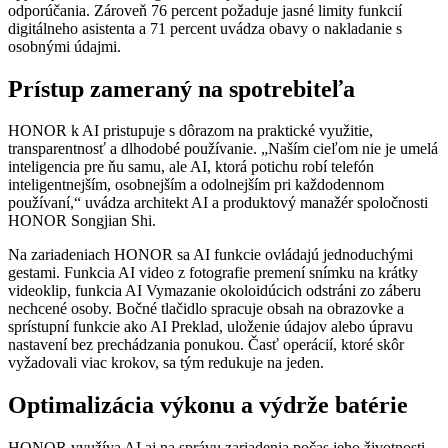
odporúčania. Zároveň 76 percent požaduje jasné limity funkcií
digitálneho asistenta a 71 percent uvádza obavy o nakladanie s
osobnými údajmi.
Prístup zameraný na spotrebiteľa
HONOR k AI pristupuje s dôrazom na praktické využitie,
transparentnosť a dlhodobé používanie. „Naším cieľom nie je umelá
inteligencia pre ňu samu, ale AI, ktorá potichu robí telefón
inteligentnejším, osobnejším a odolnejším pri každodennom
používaní,“ uvádza architekt AI a produktový manažér spoločnosti
HONOR Songjian Shi.
Na zariadeniach HONOR sa AI funkcie ovládajú jednoduchými
gestami. Funkcia AI video z fotografie premení snímku na krátky
videoklip, funkcia AI Vymazanie okoloidúcich odstráni zo záberu
nechcené osoby. Bočné tlačidlo spracuje obsah na obrazovke a
sprístupní funkcie ako AI Preklad, uloženie údajov alebo úpravu
nastavení bez prechádzania ponukou. Časť operácií, ktoré skôr
vyžadovali viac krokov, sa tým redukuje na jeden.
Optimalizácia výkonu a výdrže batérie
HONOR využíva AI aj na správu zariadenia počas jeho životnosti.