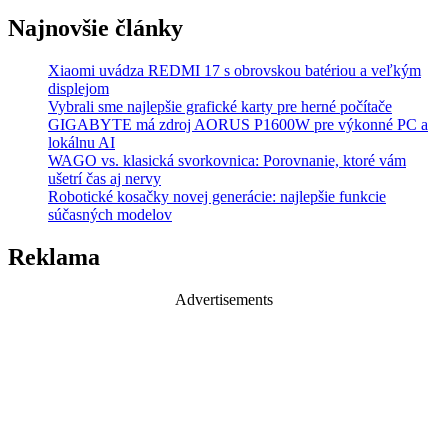
Najnovšie články
Xiaomi uvádza REDMI 17 s obrovskou batériou a veľkým
displejom
Vybrali sme najlepšie grafické karty pre herné počítače
GIGABYTE má zdroj AORUS P1600W pre výkonné PC a
lokálnu AI
WAGO vs. klasická svorkovnica: Porovnanie, ktoré vám
ušetrí čas aj nervy
Robotické kosačky novej generácie: najlepšie funkcie
súčasných modelov
Reklama
Advertisements