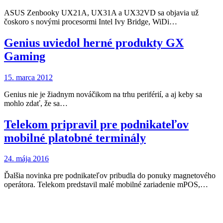
ASUS Zenbooky UX21A, UX31A a UX32VD sa objavia už
čoskoro s novými procesormi Intel Ivy Bridge, WiDi…
Genius uviedol herné produkty GX
Gaming
15. marca 2012
Genius nie je žiadnym nováčikom na trhu periférií, a aj keby sa
mohlo zdať, že sa…
Telekom pripravil pre podnikateľov
mobilné platobné terminály
24. mája 2016
Ďalšia novinka pre podnikateľov pribudla do ponuky magnetového
operátora. Telekom predstavil malé mobilné zariadenie mPOS,…