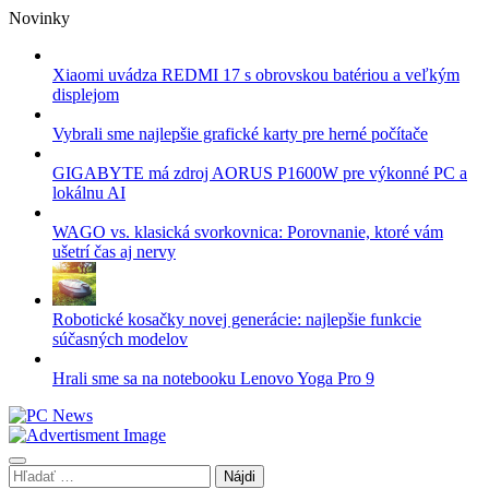
Skip
Novinky
to
content
Xiaomi uvádza REDMI 17 s obrovskou batériou a veľkým
displejom
Vybrali sme najlepšie grafické karty pre herné počítače
GIGABYTE má zdroj AORUS P1600W pre výkonné PC a
lokálnu AI
WAGO vs. klasická svorkovnica: Porovnanie, ktoré vám
ušetrí čas aj nervy
Robotické kosačky novej generácie: najlepšie funkcie
súčasných modelov
Hrali sme sa na notebooku Lenovo Yoga Pro 9
Hľadať: