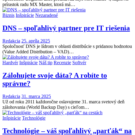
prírastok radu MX Master, ktorá má…
Biznis
Inšpirácie
Nezaradené
DNS – spoľahlivý partner pre IT riešenia
Redakcia
25. apríla 2025
Spoločnosť DNS je lídrom v oblasti distribúcie s pridanou hodnotou
(Value Added Distribution – VAD)…
Hardvér
Inšpirácie
Náš tip
Recenzie
Softvér
Zálohujete svoje dáta? A robíte to
správne?
Redakcia
31. marca 2025
Už od roku 2011 každoročne oslavujeme 31. marca svetový deň
zálohovania (World Backup Day) s cieľom…
Inšpirácie
Technológie
Technológie – váš spoľahlivý „parťák“ na