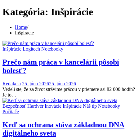
Kategória:
Inšpirácie
Home
Inšpirácie
Inšpirácie
Logitech
Notebooky
Prečo nám práca v kancelárii pôsobí
bolesť?
Redakcia
25. júna 2026
25. júna 2026
Vedeli ste, že za život strávime prácou v priemere asi 82 000 hodín?
Je to…
Bezpečnosť
Hardvér
Inovácie
Inšpirácie
Náš tip
Notebooky
Počítače
Keď sa ochrana stáva základnou DNA
digitálneho sveta