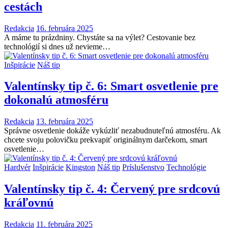
cestách
Redakcia
16. februára 2025
A máme tu prázdniny. Chystáte sa na výlet? Cestovanie bez
technológií si dnes už nevieme…
Inšpirácie
Náš tip
Valentínsky tip č. 6: Smart osvetlenie pre
dokonalú atmosféru
Redakcia
13. februára 2025
Správne osvetlenie dokáže vykúzliť nezabudnuteľnú atmosféru. Ak
chcete svoju polovičku prekvapiť originálnym darčekom, smart
osvetlenie…
Hardvér
Inšpirácie
Kingston
Náš tip
Príslušenstvo
Technológie
Valentínsky tip č. 4: Červený pre srdcovú
kráľovnú
Redakcia
11. februára 2025