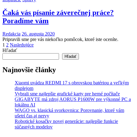
Čaká vás písanie záverečnej práce?
Poradíme vám
Redakcia
26. augusta 2020
Pripravili sme pre vás niekoľko pomôcok, ktoré iste oceníte.
Stránkovanie
1
2
Nasledujúce
Hľadať
príspevkov
Hľadať
Najnovšie články
Xiaomi uvádza REDMI 17 s obrovskou batériou a veľkým
displejom
Vybrali sme najlepšie grafické karty pre herné počítače
GIGABYTE má zdroj AORUS P1600W pre výkonné PC a
lokálnu AI
WAGO vs. klasická svorkovnica: Porovnanie, ktoré vám
ušetrí čas aj nervy
Robotické kosačky novej generácie: najlepšie funkcie
súčasných modelov