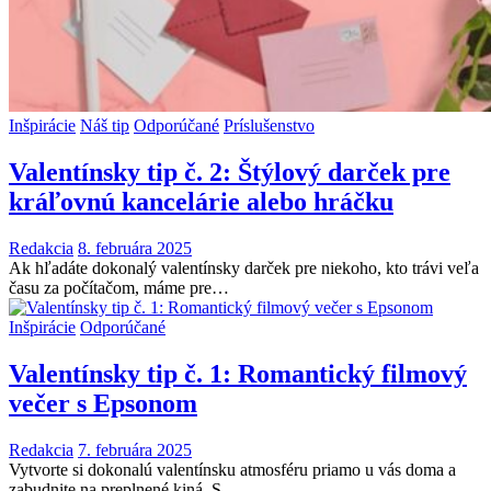
Inšpirácie
Náš tip
Odporúčané
Príslušenstvo
Valentínsky tip č. 2: Štýlový darček pre
kráľovnú kancelárie alebo hráčku
Redakcia
8. februára 2025
Ak hľadáte dokonalý valentínsky darček pre niekoho, kto trávi veľa
času za počítačom, máme pre…
Inšpirácie
Odporúčané
Valentínsky tip č. 1: Romantický filmový
večer s Epsonom
Redakcia
7. februára 2025
Vytvorte si dokonalú valentínsku atmosféru priamo u vás doma a
zabudnite na preplnené kiná. S…