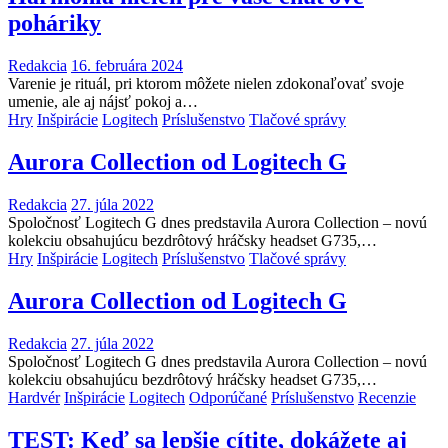
poháriky
Redakcia
16. februára 2024
Varenie je rituál, pri ktorom môžete nielen zdokonaľovať svoje
umenie, ale aj nájsť pokoj a…
Hry
Inšpirácie
Logitech
Príslušenstvo
Tlačové správy
Aurora Collection od Logitech G
Redakcia
27. júla 2022
Spoločnosť Logitech G dnes predstavila Aurora Collection – novú
kolekciu obsahujúcu bezdrôtový hráčsky headset G735,…
Hry
Inšpirácie
Logitech
Príslušenstvo
Tlačové správy
Aurora Collection od Logitech G
Redakcia
27. júla 2022
Spoločnosť Logitech G dnes predstavila Aurora Collection – novú
kolekciu obsahujúcu bezdrôtový hráčsky headset G735,…
Hardvér
Inšpirácie
Logitech
Odporúčané
Príslušenstvo
Recenzie
TEST: Keď sa lepšie cítite, dokážete aj