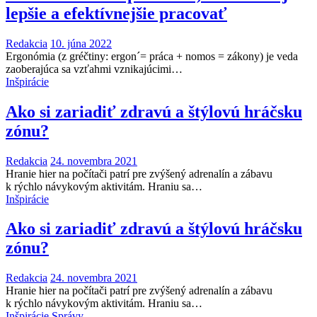
lepšie a efektívnejšie pracovať
Redakcia
10. júna 2022
Ergonómia (z gréčtiny: ergon´= práca + nomos = zákony) je veda
zaoberajúca sa vzťahmi vznikajúcimi…
Inšpirácie
Ako si zariadiť zdravú a štýlovú hráčsku
zónu?
Redakcia
24. novembra 2021
Hranie hier na počítači patrí pre zvýšený adrenalín a zábavu
k rýchlo návykovým aktivitám. Hraniu sa…
Inšpirácie
Ako si zariadiť zdravú a štýlovú hráčsku
zónu?
Redakcia
24. novembra 2021
Hranie hier na počítači patrí pre zvýšený adrenalín a zábavu
k rýchlo návykovým aktivitám. Hraniu sa…
Inšpirácie
Správy