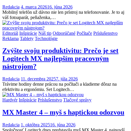
Redakcia
4. marca 2026
16. júna 2026
Mobilný telefón už dávno nie len prístroj na telefonovanie. Je to aj
váš fotoaparát, peňaženka,…
Editoriál
Inšpirácie
Náš tip
Odporúčané
Počítače
Príslušenstvo
Reklama
Tablety
Technológie
Zvýšte svoju produktivitu: Prečo je set
Logitech MX najlepším pracovným
nástrojom?
Redakcia
11. decembra 2025
7. júla 2026
Trávime hodiny denne prácou na počítači a kladieme dôraz na
efektivitu a ergonómiu. Set Logitech…
Hardvér
Inšpirácie
Príslušenstvo
Tlačové správy
MX Master 4 – myš s haptickou odozvou
Redakcia
1. októbra 2025
16. júna 2026
Spoločnosť Logitech dnes predstavila myš MX Master 4, najnovší