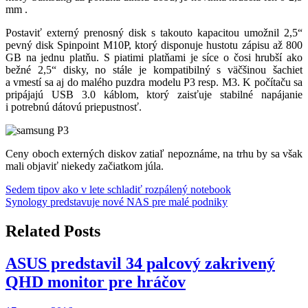
mm .
Postaviť externý prenosný disk s takouto kapacitou umožnil 2,5“
pevný disk Spinpoint M10P, ktorý disponuje hustotu zápisu až 800
GB na jednu platňu. S piatimi platňami je síce o čosi hrubší ako
bežné 2,5“ disky, no stále je kompatibilný s väčšinou šachiet
a vmestí sa aj do malého puzdra modelu P3 resp. M3. K počítaču sa
pripájajú USB 3.0 káblom, ktorý zaisťuje stabilné napájanie
i potrebnú dátovú priepustnosť.
Ceny oboch externých diskov zatiaľ nepoznáme, na trhu by sa však
mali objaviť niekedy začiatkom júla.
Navigácia
Sedem tipov ako v lete schladiť rozpálený notebook
Synology predstavuje nové NAS pre malé podniky
v
článku
Related Posts
ASUS predstavil 34 palcový zakrivený
QHD monitor pre hráčov