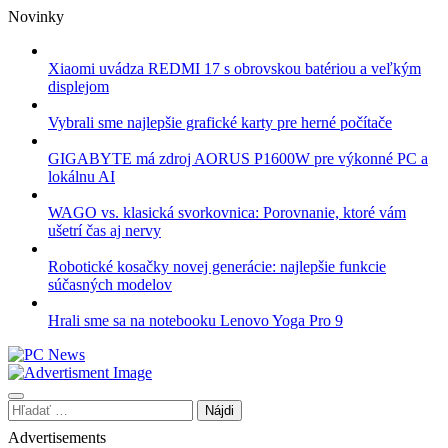
Skip
Novinky
to
content
Xiaomi uvádza REDMI 17 s obrovskou batériou a veľkým
displejom
Vybrali sme najlepšie grafické karty pre herné počítače
GIGABYTE má zdroj AORUS P1600W pre výkonné PC a
lokálnu AI
WAGO vs. klasická svorkovnica: Porovnanie, ktoré vám
ušetrí čas aj nervy
Robotické kosačky novej generácie: najlepšie funkcie
súčasných modelov
Hrali sme sa na notebooku Lenovo Yoga Pro 9
Hľadať:
Advertisements