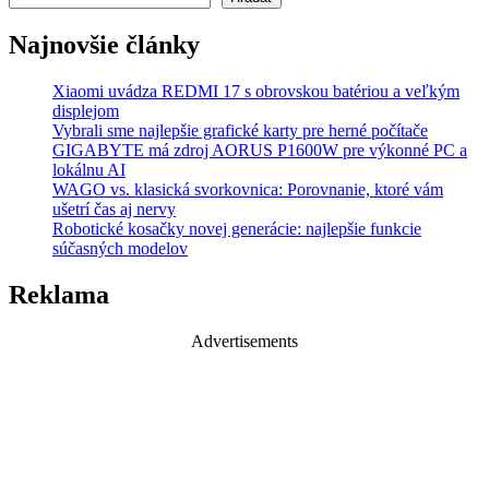
Najnovšie články
Xiaomi uvádza REDMI 17 s obrovskou batériou a veľkým
displejom
Vybrali sme najlepšie grafické karty pre herné počítače
GIGABYTE má zdroj AORUS P1600W pre výkonné PC a
lokálnu AI
WAGO vs. klasická svorkovnica: Porovnanie, ktoré vám
ušetrí čas aj nervy
Robotické kosačky novej generácie: najlepšie funkcie
súčasných modelov
Reklama
Advertisements