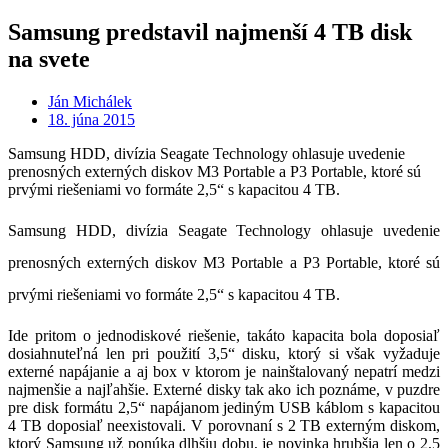
Samsung predstavil najmenší 4 TB disk
na svete
Ján Michálek
18. júna 2015
Samsung HDD, divízia Seagate Technology ohlasuje uvedenie
prenosných externých diskov M3 Portable a P3 Portable, ktoré sú
prvými riešeniami vo formáte 2,5“ s kapacitou 4 TB.
Samsung HDD, divízia Seagate Technology ohlasuje uvedenie
prenosných externých diskov M3 Portable a P3 Portable, ktoré sú
prvými riešeniami vo formáte 2,5“ s kapacitou 4 TB.
Ide pritom o jednodiskové riešenie, takáto kapacita bola doposiaľ
dosiahnuteľná len pri použití 3,5“ disku, ktorý si však vyžaduje
externé napájanie a aj box v ktorom je nainštalovaný nepatrí medzi
najmenšie a najľahšie. Externé disky tak ako ich poznáme, v puzdre
pre disk formátu 2,5“ napájanom jediným USB káblom s kapacitou
4 TB doposiaľ neexistovali. V porovnaní s 2 TB externým diskom,
ktorý Samsung už ponúka dlhšiu dobu, je novinka hrubšia len o 2,5