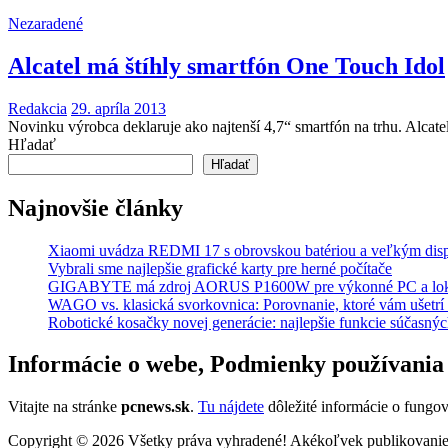
Nezaradené
Alcatel má štíhly smartfón One Touch Idol
Redakcia
29. apríla 2013
Novinku výrobca deklaruje ako najtenší 4,7“ smartfón na trhu. Alcat
Hľadať
Hľadať
Najnovšie články
Xiaomi uvádza REDMI 17 s obrovskou batériou a veľkým dis
Vybrali sme najlepšie grafické karty pre herné počítače
GIGABYTE má zdroj AORUS P1600W pre výkonné PC a lok
WAGO vs. klasická svorkovnica: Porovnanie, ktoré vám ušetrí 
Robotické kosačky novej generácie: najlepšie funkcie súčasný
Informácie o webe, Podmienky používania
Vitajte na stránke
pcnews.sk
.
Tu nájdete
dôležité informácie o fungo
Copyright © 2026 Všetky práva vyhradené! Akékoľvek publikovanie 