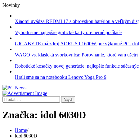
Skip
Novinky
to
content
Xiaomi uvádza REDMI 17 s obrovskou batériou a veľkým dis
Vybrali sme najlepšie grafické karty pre herné počítače
GIGABYTE má zdroj AORUS P1600W pre výkonné PC a lok
WAGO vs. klasická svorkovnica: Porovnanie, ktoré vám ušetrí 
Robotické kosačky novej generácie: najlepšie funkcie súčasný
Hrali sme sa na notebooku Lenovo Yoga Pro 9
Hľadať:
Značka:
idol 6030D
Home
idol 6030D