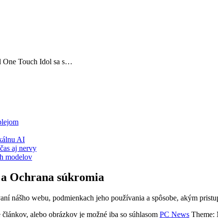
el One Touch Idol sa s…
plejom
álnu AI
čas aj nervy
ch modelov
 a Ochrana súkromia
vaní nášho webu, podmienkach jeho používania a spôsobe, akým prist
článkov, alebo obrázkov je možné iba so súhlasom
PC News
Theme: 