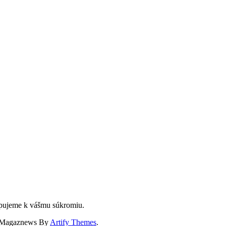
upujeme k vášmu súkromiu.
Magaznews By
Artify Themes
.