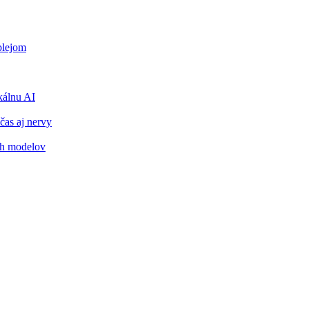
plejom
álnu AI
čas aj nervy
ch modelov