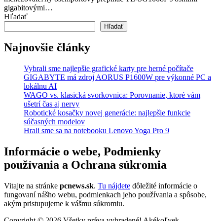
gigabitovými…
Hľadať
Hľadať
Najnovšie články
Vybrali sme najlepšie grafické karty pre herné počítače
GIGABYTE má zdroj AORUS P1600W pre výkonné PC a
lokálnu AI
WAGO vs. klasická svorkovnica: Porovnanie, ktoré vám
ušetrí čas aj nervy
Robotické kosačky novej generácie: najlepšie funkcie
súčasných modelov
Hrali sme sa na notebooku Lenovo Yoga Pro 9
Informácie o webe, Podmienky
používania a Ochrana súkromia
Vitajte na stránke
pcnews.sk
.
Tu nájdete
dôležité informácie o
fungovaní nášho webu, podmienkach jeho používania a spôsobe,
akým pristupujeme k vášmu súkromiu.
Copyright © 2026 Všetky práva vyhradené! Akékoľvek