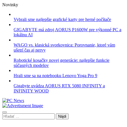
Skip
Novinky
to
content
Vybrali sme najlepšie grafické karty pre herné počítače
GIGABYTE má zdroj AORUS P1600W pre výkonné PC a
lokálnu AI
WAGO vs. klasická svorkovnica: Porovnanie, ktoré vám
ušetrí čas aj nervy
Robotické kosačky novej generácie: najlepšie funkcie
súčasných modelov
Hrali sme sa na notebooku Lenovo Yoga Pro 9
Gigabyte uvádza AORUS RTX 5080 INFINITY a
INFINITY WOOD
Hľadať: