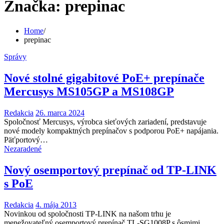
Značka:
prepinac
Home
prepinac
Správy
Nové stolné gigabitové PoE+ prepínače
Mercusys MS105GP a MS108GP
Redakcia
26. marca 2024
Spoločnosť Mercusys, výrobca sieťových zariadení, predstavuje
nové modely kompaktných prepínačov s podporou PoE+ napájania.
Päťportový…
Nezaradené
Nový osemportový prepínač od TP-LINK
s PoE
Redakcia
4. mája 2013
Novinkou od spoločnosti TP-LINK na našom trhu je
menežovateľný osemportový prepínač TL-SG1008P s ôsmimi