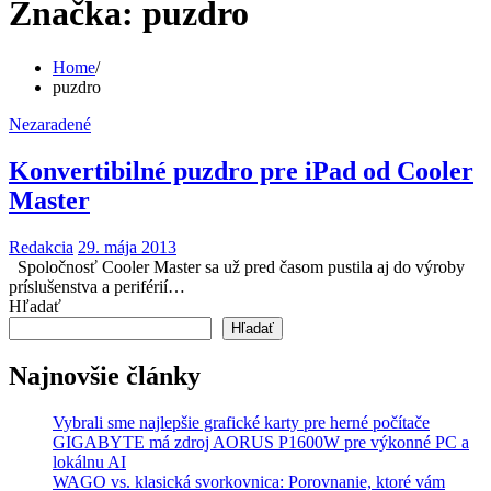
Značka:
puzdro
Home
puzdro
Nezaradené
Konvertibilné puzdro pre iPad od Cooler
Master
Redakcia
29. mája 2013
Spoločnosť Cooler Master sa už pred časom pustila aj do výroby
príslušenstva a periférií…
Hľadať
Hľadať
Najnovšie články
Vybrali sme najlepšie grafické karty pre herné počítače
GIGABYTE má zdroj AORUS P1600W pre výkonné PC a
lokálnu AI
WAGO vs. klasická svorkovnica: Porovnanie, ktoré vám