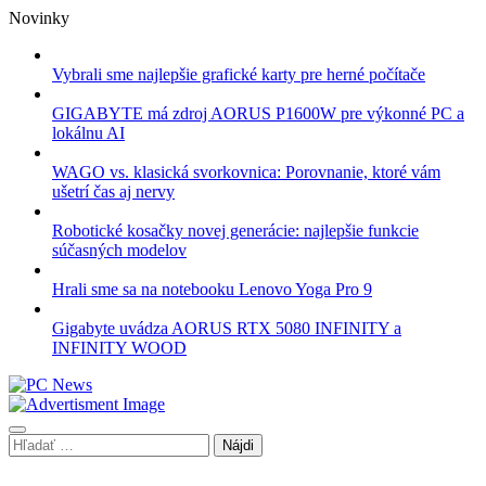
Skip
Novinky
to
content
Vybrali sme najlepšie grafické karty pre herné počítače
GIGABYTE má zdroj AORUS P1600W pre výkonné PC a
lokálnu AI
WAGO vs. klasická svorkovnica: Porovnanie, ktoré vám
ušetrí čas aj nervy
Robotické kosačky novej generácie: najlepšie funkcie
súčasných modelov
Hrali sme sa na notebooku Lenovo Yoga Pro 9
Gigabyte uvádza AORUS RTX 5080 INFINITY a
INFINITY WOOD
Hľadať: