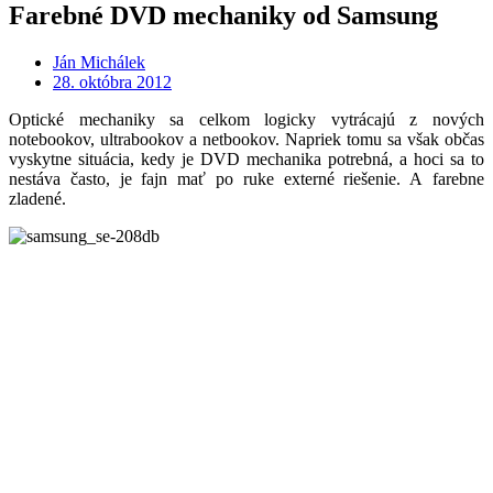
Farebné DVD mechaniky od Samsung
Ján Michálek
28. októbra 2012
Optické mechaniky sa celkom logicky vytrácajú z nových
notebookov, ultrabookov a netbookov. Napriek tomu sa však občas
vyskytne situácia, kedy je DVD mechanika potrebná, a hoci sa to
nestáva často, je fajn mať po ruke externé riešenie. A farebne
zladené.