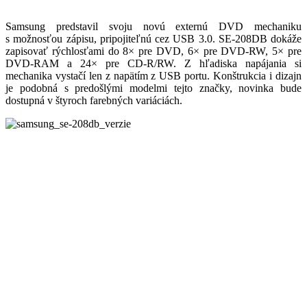
Samsung predstavil svoju novú externú DVD mechaniku
s možnosťou zápisu, pripojiteľnú cez USB 3.0. SE-208DB dokáže
zapisovať rýchlosťami do 8× pre DVD, 6× pre DVD-RW, 5× pre
DVD-RAM a 24× pre CD-R/RW. Z hľadiska napájania si
mechanika vystačí len z napätím z USB portu. Konštrukcia i dizajn
je podobná s predošlými modelmi tejto značky, novinka bude
dostupná v štyroch farebných variáciách.