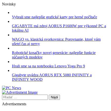
Skip
Novinky
to
content
Vybrali sme najlepšie grafické karty pre herné počítače
GIGABYTE má zdroj AORUS P1600W pre výkonné PC a
lokálnu AI
WAGO vs. klasická svorkovnica: Porovnanie, ktoré vám
ušetrí čas aj nervy
Robotické kosačky novej generácie: najlepšie funkcie
súčasných modelov
Hrali sme sa na notebooku Lenovo Yoga Pro 9
Gigabyte uvádza AORUS RTX 5080 INFINITY a
INFINITY WOOD
Hľadať:
Advertisements