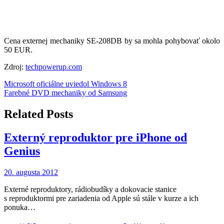
Cena externej mechaniky SE-208DB by sa mohla pohybovať okolo
50 EUR.
Zdroj:
techpowerup.com
Navigácia
Microsoft oficiálne uviedol Windows 8
Farebné DVD mechaniky od Samsung
v
článku
Related Posts
Externý reproduktor pre iPhone od
Genius
20. augusta 2012
Externé reproduktory, rádiobudíky a dokovacie stanice
s reproduktormi pre zariadenia od Apple sú stále v kurze a ich
ponuka…