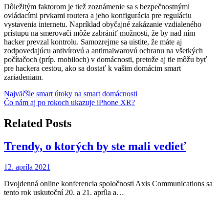
Dôležitým faktorom je tiež zoznámenie sa s bezpečnostnými
ovládacími prvkami routera a jeho konfigurácia pre reguláciu
vystavenia internetu. Napríklad obyčajné zakázanie vzdialeného
prístupu na smerovači môže zabrániť možnosti, že by nad ním
hacker prevzal kontrolu. Samozrejme sa uistite, že máte aj
zodpovedajúcu antivírovú a antimalwarovú ochranu na všetkých
počítačoch (príp. mobiloch) v domácnosti, pretože aj tie môžu byť
pre hackera cestou, ako sa dostať k vašim domácim smart
zariadeniam.
Navigácia
Najväčšie smart útoky na smart domácnosti
Čo nám aj po rokoch ukazuje iPhone XR?
v
článku
Related Posts
Trendy, o ktorých by ste mali vedieť
12. apríla 2021
Dvojdenná online konferencia spoločnosti Axis Communications sa
tento rok uskutoční 20. a 21. apríla a…