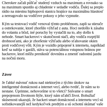
Cherokee začali púšťať studený vzduch na maximum a rovnako sa
na maximum spustilo aj chladenie v sedadle vodiča. Ďalej sa preplo
rádio na miestnu hiphopovú stanicu hrajúce na maximálnu hlasitosť
a nereagovalo na vodičove pokusy o jeho vypnutie.
Kým sa testovací vodič venoval týmto problémom, zapli sa stierače
a ostrekovanie, ktoré zhoršilo výhľad z auta. Hoci nedošlo k zásahu
do volantu a bŕzd, iné poruchy by vystačili na to, aby došlo k
nehode. Smart hackerovi v skutočnosti stačí, aby vodiča rozptýlil
drobnosťami, ako je zhoršenie výhľadu alebo sťahovanie okien
proti vodičovej vôli. Kým je vozidlo pripojené k internetu, napríklad
keď sa nabíja v garáži, stáva sa potenciálnou vstupnou bránou pre
hackerov, ktorí môžu preniknúť dovnútra a zmeniť radostnú jazdu
na nočnú moru.
Záver
Je ľahké mávnuť rukou nad niektorým z týchto útokov na
inteligentné domácnosti a internet vecí, alebo tvrdiť, že nám sa to
nestane. Úprimne, nehovoríme si to všetci? Snívame o smart
prepojenom životnom štýle, ktorý nám uľahčí život. Bohužiaľ
skúsenosti ukazujú, že hackeri smart domácností a internetu vecí sú
sofistikovanejší než kedykoľvek predtým a sú ochotní skúmať vaše