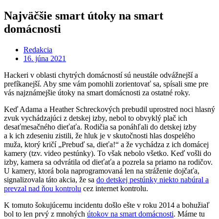
Najväčšie smart útoky na smart
domácnosti
Redakcia
16. júna 2021
Hackeri v oblasti chytrých domácností sú neustále odvážnejší a
prefíkanejší. Aby sme vám pomohli zorientovať sa, spísali sme pre
vás najznámejšie útoky na smart domácnosti za ostatné roky.
Keď Adama a Heather Schreckových prebudil uprostred noci hlasný
zvuk vychádzajúci z detskej izby, nebol to obvyklý plač ich
desaťmesačného dieťaťa. Rodičia sa ponáhľali do detskej izby
a k ich zdeseniu zistili, že hluk je v skutočnosti hlas dospelého
muža, ktorý kričí „Prebuď sa, dieťa!“ a že vychádza z ich domácej
kamery (tzv. video pestúnky). To však nebolo všetko. Keď vošli do
izby, kamera sa odvrátila od dieťaťa a pozrela sa priamo na rodičov.
U kamery, ktorá bola naprogramovaná len na stráženie dojčaťa,
signalizovala táto akcia, že sa
do detskej pestúnky niekto nabúral a
prevzal nad ňou kontrolu
cez internet kontrolu.
K tomuto šokujúcemu incidentu došlo ešte v roku 2014 a bohužiaľ
bol to len prvý z mnohých
útokov na smart domácnosti
. Máme tu