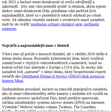
rok 2021 a hackeri smart domácností sú oveľa odvážnejší a
zákernejší. Aby sme vám pomohli urobiť si obrázok, akým typom
útokov smart domácnosti čelia, prinášame vám prehľad tých
najznámejších, ktoré sa v posledných rokoch odohrali po celom
svete. Ak náhodou vlastníte niektoré z uvedených smart zariadení,
mali by ste zvážiť
posilnenie ochrany domácej siete, počínajúc
routerom
.
Najväčší a najrozsiahlejší únos v histórii
Všetci sme už počuli o únosoch lietadiel, ale v októbri 2016 došlo k
inému druhu únosu. Rozsiahly kybernetický útok, ktorý využíval
zraniteľnosti v chytrých videorekordéroch a kamerách, zrazil na
kolená veľkú časť internetu v Európe a USA tým, že stovky tisíc
zariadení boli „unesené“ v rámci útoku, ktorý bezpečnostní experti
označili ako
Distributed Denial of Service (DDoS) útok pomocou
botnetu Mirai
.
Zjednodušene povedané, hackeri sa zmocnili pripojených zariadení,
ako sú smart videorekordéry alebo kamery a následne ich využili na
zahltenie serverov spoločnosti Dyn, ktorá predtým spravovala
väčšinu infraštruktúry systému názvov domén (DNS) na internete.
Výsledok? Webové stránky vrátane Twitteru, The Guardian,