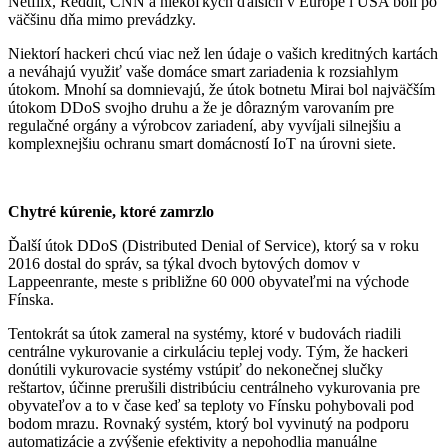
Netflix, Reddit, CNN a niekoľkých ďalších v Európe i USA boli po
väčšinu dňa mimo prevádzky.
Niektorí hackeri chcú viac než len údaje o vašich kreditných kartách
a neváhajú využiť vaše domáce smart zariadenia k rozsiahlym
útokom. Mnohí sa domnievajú, že útok botnetu Mirai bol najväčším
útokom DDoS svojho druhu a že je dôrazným varovaním pre
regulačné orgány a výrobcov zariadení, aby vyvíjali silnejšiu a
komplexnejšiu ochranu smart domácností IoT na úrovni siete.
Chytré kúrenie, ktoré zamrzlo
Ďalší útok DDoS (Distributed Denial of Service), ktorý sa v roku
2016 dostal do správ, sa týkal dvoch bytových domov v
Lappeenrante, meste s približne 60 000 obyvateľmi na východe
Fínska.
Tentokrát sa útok zameral na systémy, ktoré v budovách riadili
centrálne vykurovanie a cirkuláciu teplej vody. Tým, že hackeri
donútili vykurovacie systémy vstúpiť do nekonečnej slučky
reštartov, účinne prerušili distribúciu centrálneho vykurovania pre
obyvateľov a to v čase keď sa teploty vo Fínsku pohybovali pod
bodom mrazu. Rovnaký systém, ktorý bol vyvinutý na podporu
automatizácie a zvýšenie efektivity a nepohodlia manuálne