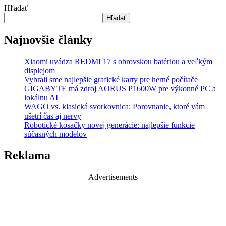
Hľadať
Hľadať
Najnovšie články
Xiaomi uvádza REDMI 17 s obrovskou batériou a veľkým
displejom
Vybrali sme najlepšie grafické karty pre herné počítače
GIGABYTE má zdroj AORUS P1600W pre výkonné PC a
lokálnu AI
WAGO vs. klasická svorkovnica: Porovnanie, ktoré vám
ušetrí čas aj nervy
Robotické kosačky novej generácie: najlepšie funkcie
súčasných modelov
Reklama
Advertisements