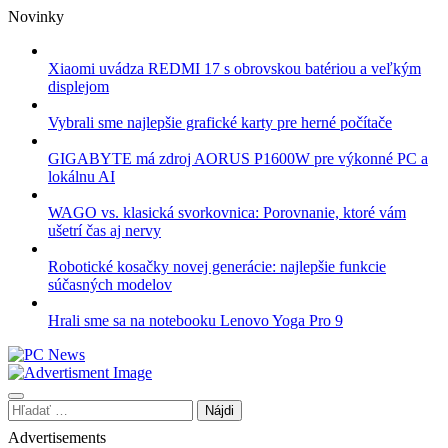
Skip
Novinky
to
content
Xiaomi uvádza REDMI 17 s obrovskou batériou a veľkým
displejom
Vybrali sme najlepšie grafické karty pre herné počítače
GIGABYTE má zdroj AORUS P1600W pre výkonné PC a
lokálnu AI
WAGO vs. klasická svorkovnica: Porovnanie, ktoré vám
ušetrí čas aj nervy
Robotické kosačky novej generácie: najlepšie funkcie
súčasných modelov
Hrali sme sa na notebooku Lenovo Yoga Pro 9
Hľadať:
Advertisements