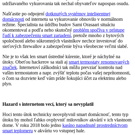
udržiavaného vykurovania tak nechal obyvateľov napospas osudu.
Našťastie po odpojení
dotknutých systémov inteligentnej
domácnosti
od internetu sa vykurovanie obnovilo v normálnom
režime. Špecialista na údržbu budov Sami Orasaari situáciu
okomentoval a podľa neho skutočný
problém spočíva v prístupe
ľudí k zabezpečeniu smart zariadení
, pretože mnoho z bytových
spoločností alebo súkromných vlastníkov nechce investovať do
sieťových firewallov a zabezpečenie býva všeobecne veľmi slabé.
Nie je to však len smart ústredné kúrenie, ktoré je náchylné na
útoky. Obeťou hackerov sa stali aj
smart termostaty renomovaných
značiek
. Internetoví záškodníci tak môžu prevziať kontrolu nad
vaším termostatom a napr. zvýšiť teplotu počas vašej neprítomnosti,
o čom sa dozviete keď vám príde šokujúci účet za elektrinu alebo
plyn.
Hazard s internetom vecí, ktorý sa nevyplatil
Hoci tento útok technicky neovplyvnil smart domácnosť, tento typ
útoku by mohol ľahko ovplyvniť milovníkov akvárií v ich vlastnom
dome. V roku 2018 bolo jedno
kasíno napadnuté prostredníctvom
smart teplomeru
v akváriu vo vstupnej hale.