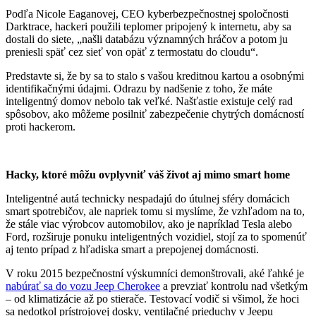
Podľa Nicole Eaganovej, CEO kyberbezpečnostnej spoločnosti
Darktrace, hackeri použili teplomer pripojený k internetu, aby sa
dostali do siete, „našli databázu významných hráčov a potom ju
preniesli späť cez sieť von opäť z termostatu do cloudu“.
Predstavte si, že by sa to stalo s vašou kreditnou kartou a osobnými
identifikačnými údajmi. Odrazu by nadšenie z toho, že máte
inteligentný domov nebolo tak veľké. Našťastie existuje celý rad
spôsobov, ako môžeme posilniť zabezpečenie chytrých domácností
proti hackerom.
Hacky, ktoré môžu ovplyvniť váš život aj mimo smart home
Inteligentné autá technicky nespadajú do útulnej sféry domácich
smart spotrebičov, ale napriek tomu si myslíme, že vzhľadom na to,
že stále viac výrobcov automobilov, ako je napríklad Tesla alebo
Ford, rozširuje ponuku inteligentných vozidiel, stojí za to spomenúť
aj tento prípad z hľadiska smart a prepojenej domácnosti.
V roku 2015 bezpečnostní výskumníci demonštrovali, aké ľahké je
nabúrať sa do vozu Jeep Cherokee
a prevziať kontrolu nad všetkým
– od klimatizácie až po stierače. Testovací vodič si všimol, že hoci
sa nedotkol prístrojovej dosky, ventilačné prieduchy v Jeepu