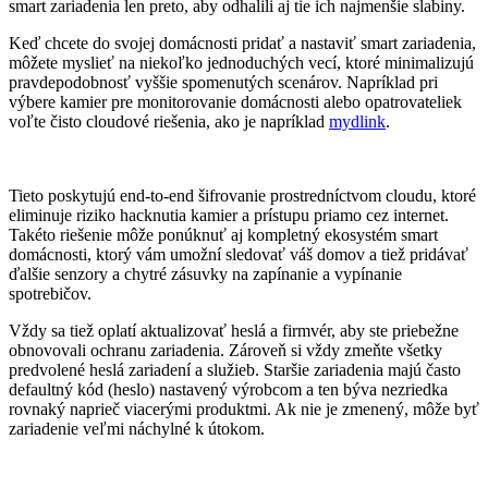
smart zariadenia len preto, aby odhalili aj tie ich najmenšie slabiny.
Keď chcete do svojej domácnosti pridať a nastaviť smart zariadenia,
môžete myslieť na niekoľko jednoduchých vecí, ktoré minimalizujú
pravdepodobnosť vyššie spomenutých scenárov. Napríklad pri
výbere kamier pre monitorovanie domácnosti alebo opatrovateliek
voľte čisto cloudové riešenia, ako je napríklad
mydlink
.
Tieto poskytujú end-to-end šifrovanie prostredníctvom cloudu, ktoré
eliminuje riziko hacknutia kamier a prístupu priamo cez internet.
Takéto riešenie môže ponúknuť aj kompletný ekosystém smart
domácnosti, ktorý vám umožní sledovať váš domov a tiež pridávať
ďalšie senzory a chytré zásuvky na zapínanie a vypínanie
spotrebičov.
Vždy sa tiež oplatí aktualizovať heslá a firmvér, aby ste priebežne
obnovovali ochranu zariadenia. Zároveň si vždy zmeňte všetky
predvolené heslá zariadení a služieb. Staršie zariadenia majú často
defaultný kód (heslo) nastavený výrobcom a ten býva nezriedka
rovnaký naprieč viacerými produktmi. Ak nie je zmenený, môže byť
zariadenie veľmi náchylné k útokom.