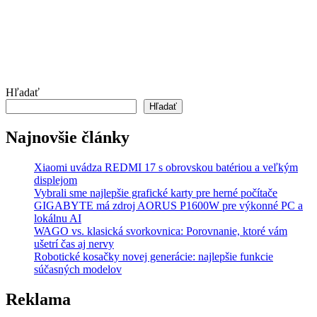
Hľadať
Hľadať
Najnovšie články
Xiaomi uvádza REDMI 17 s obrovskou batériou a veľkým
displejom
Vybrali sme najlepšie grafické karty pre herné počítače
GIGABYTE má zdroj AORUS P1600W pre výkonné PC a
lokálnu AI
WAGO vs. klasická svorkovnica: Porovnanie, ktoré vám
ušetrí čas aj nervy
Robotické kosačky novej generácie: najlepšie funkcie
súčasných modelov
Reklama