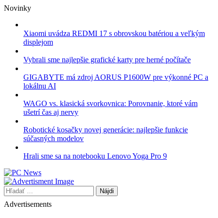
Skip
Novinky
to
content
Xiaomi uvádza REDMI 17 s obrovskou batériou a veľkým
displejom
Vybrali sme najlepšie grafické karty pre herné počítače
GIGABYTE má zdroj AORUS P1600W pre výkonné PC a
lokálnu AI
WAGO vs. klasická svorkovnica: Porovnanie, ktoré vám
ušetrí čas aj nervy
Robotické kosačky novej generácie: najlepšie funkcie
súčasných modelov
Hrali sme sa na notebooku Lenovo Yoga Pro 9
Hľadať:
Advertisements