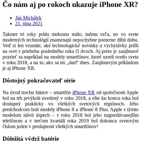
Čo nám aj po rokoch ukazuje iPhone XR?
Ján Michálek
21. júna 2021
Takmer tri roky prídu niekomu málo, inému veľa, no vo svete
moderných technológií znamenajú nepochybne pomerne dlhú dobu.
Veď si len vezmite, aké technologické novinky a vychytávky prišli
na svet v priebehu posledného roka či dvoch. Aj preto je zaujímavé
pozrieť sa napríklad na modely smartfónov, ktoré uzreli svetlo sveta
v roku 2018, a na to, ako sa im „darí“ dnes. Zaujímavým príkladom
je aj iPhone XR.
Dôstojný pokračovateľ série
Na úvod trochu faktov – smartfón
iPhone XR
od spoločnosti Apple
bol na trh prvýkrát uvedený v roku 2018, a ešte ku koncu roka bol
dostupný prakticky vo všetkých svetových regiónoch. Jeho
predchodcom boli modely iPhone 8 a iPhone 8 Plus. Apple s týmto
modelom slávil úspech – v roku 2018 bol jeho najpredávanejším
telefónom a v treťom kvartáli roka 2019 bol dokonca svetovým
číslom jeden v predajnosti všetkých smartfónov!
Dôležitá výdrž batérie