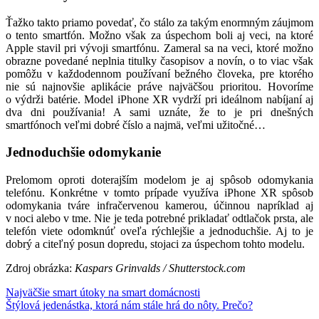
Ťažko takto priamo povedať, čo stálo za takým enormným záujmom
o tento smartfón. Možno však za úspechom boli aj veci, na ktoré
Apple stavil pri vývoji smartfónu. Zameral sa na veci, ktoré možno
obrazne povedané neplnia titulky časopisov a novín, o to viac však
pomôžu v každodennom používaní bežného človeka, pre ktorého
nie sú najnovšie aplikácie práve najväčšou prioritou. Hovoríme
o výdrži batérie. Model iPhone XR vydrží pri ideálnom nabíjaní aj
dva dni používania! A sami uznáte, že to je pri dnešných
smartfónoch veľmi dobré číslo a najmä, veľmi užitočné…
Jednoduchšie odomykanie
Prelomom oproti doterajším modelom je aj spôsob odomykania
telefónu. Konkrétne v tomto prípade využíva iPhone XR spôsob
odomykania tváre infračervenou kamerou, účinnou napríklad aj
v noci alebo v tme. Nie je teda potrebné prikladať odtlačok prsta, ale
telefón viete odomknúť oveľa rýchlejšie a jednoduchšie. Aj to je
dobrý a citeľný posun dopredu, stojaci za úspechom tohto modelu.
Zdroj obrázka:
Kaspars Grinvalds / Shutterstock.com
Navigácia
Najväčšie smart útoky na smart domácnosti
Štýlová jedenástka, ktorá nám stále hrá do nôty. Prečo?
v