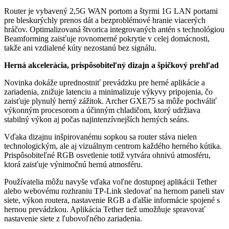
Router je vybavený 2,5G WAN portom a štyrmi 1G LAN portami
pre bleskurýchly prenos dát a bezproblémové hranie viacerých
hráčov. Optimalizovaná štvorica integrovaných antén s technológiou
Beamforming zaisťuje rovnomerné pokrytie v celej domácnosti,
takže ani vzdialené kúty nezostanú bez signálu.
Herná akcelerácia, prispôsobiteľný dizajn a špičkový prehľad
Novinka dokáže uprednostniť prevádzku pre herné aplikácie a
zariadenia, znižuje latenciu a minimalizuje výkyvy pripojenia, čo
zaisťuje plynulý herný zážitok. Archer GXE75 sa môže pochváliť
výkonným procesorom a účinným chladičom, ktorý udržiava
stabilný výkon aj počas najintenzívnejších herných seáns.
Vďaka dizajnu inšpirovanému sopkou sa router stáva nielen
technologickým, ale aj vizuálnym centrom každého herného kútika.
Prispôsobiteľné RGB osvetlenie totiž vytvára ohnivú atmosféru,
ktorá zaisťuje výnimočnú hernú atmosféru.
Používatelia môžu navyše vďaka voľne dostupnej aplikácii Tether
alebo webovému rozhraniu TP-Link sledovať na hernom paneli stav
siete, výkon routera, nastavenie RGB a ďalšie informácie spojené s
hernou prevádzkou. Aplikácia Tether tiež umožňuje spravovať
nastavenie siete z ľubovoľného zariadenia.