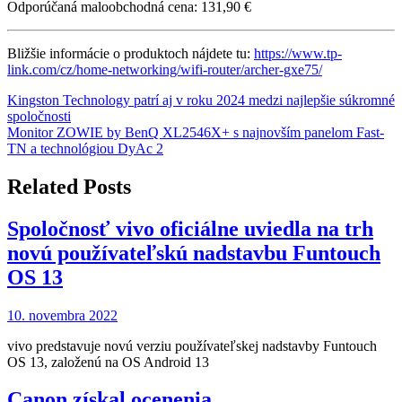
Odporúčaná maloobchodná cena: 131,90 €
Bližšie informácie o produktoch nájdete tu:
https://www.tp-
link.com/cz/home-networking/wifi-router/archer-gxe75/
Navigácia
Kingston Technology patrí aj v roku 2024 medzi najlepšie súkromné
spoločnosti
v
Monitor ZOWIE by BenQ XL2546X+ s najnovším panelom Fast-
článku
TN a technológiou DyAc 2
Related Posts
Spoločnosť vivo oficiálne uviedla na trh
novú používateľskú nadstavbu Funtouch
OS 13
10. novembra 2022
vivo predstavuje novú verziu používateľskej nadstavby Funtouch
OS 13, založenú na OS Android 13
Canon získal ocenenia