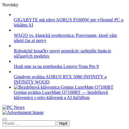
Skip
Novinky
to
content
GIGABYTE má zdroj AORUS P1600W pre výkonné PC a
lokálnu AI
WAGO vs. klasická svorkovnica: Porovnanie, ktoré vám
ušetrí čas aj nervy
Robotické kosačky novej generácie: najlepšie funkcie
súčasných modelov
Hrali sme sa na notebooku Lenovo Yoga Pro 9
Gigabyte uvádza AORUS RTX 5080 INFINITY a
INFINITY WOOD
Genius uvádza LuxeMate Q7100BT — bezdrôtovú
klávesnicu s retro klávesmi a AI tlačidlom
Hľadať: