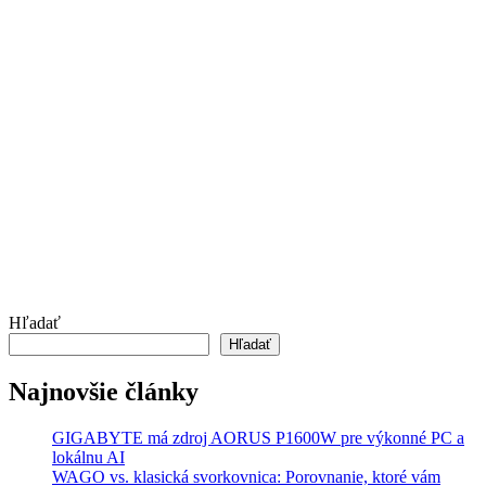
Hľadať
Hľadať
Najnovšie články
GIGABYTE má zdroj AORUS P1600W pre výkonné PC a
lokálnu AI
WAGO vs. klasická svorkovnica: Porovnanie, ktoré vám