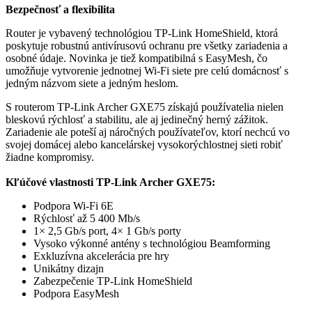
Bezpečnosť a flexibilita
Router je vybavený technológiou TP-Link HomeShield, ktorá
poskytuje robustnú antivírusovú ochranu pre všetky zariadenia a
osobné údaje. Novinka je tiež kompatibilná s EasyMesh, čo
umožňuje vytvorenie jednotnej Wi-Fi siete pre celú domácnosť s
jedným názvom siete a jedným heslom.
S routerom TP-Link Archer GXE75 získajú používatelia nielen
bleskovú rýchlosť a stabilitu, ale aj jedinečný herný zážitok.
Zariadenie ale poteší aj náročných používateľov, ktorí nechcú vo
svojej domácej alebo kancelárskej vysokorýchlostnej sieti robiť
žiadne kompromisy.
Kľúčové vlastnosti
TP-Link Archer GXE75:
Podpora Wi-Fi 6E
Rýchlosť až 5 400 Mb/s
1× 2,5 Gb/s port, 4× 1 Gb/s porty
Vysoko výkonné antény s technológiou Beamforming
Exkluzívna akcelerácia pre hry
Unikátny dizajn
Zabezpečenie TP-Link HomeShield
Podpora EasyMesh