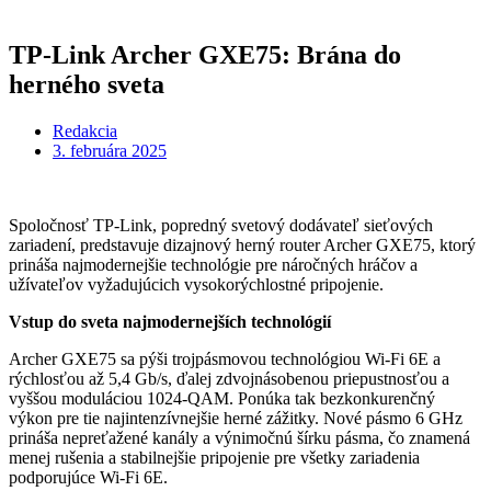
TP-Link Archer GXE75: Brána do
herného sveta
Redakcia
3. februára 2025
Spoločnosť TP-Link, popredný svetový dodávateľ sieťových
zariadení, predstavuje dizajnový herný router Archer GXE75, ktorý
prináša najmodernejšie technológie pre náročných hráčov a
užívateľov vyžadujúcich vysokorýchlostné pripojenie.
Vstup do sveta najmodernejších technológií
Archer GXE75 sa pýši trojpásmovou technológiou Wi-Fi 6E a
rýchlosťou až 5,4 Gb/s, ďalej zdvojnásobenou priepustnosťou a
vyššou moduláciou 1024-QAM. Ponúka tak bezkonkurenčný
výkon pre tie najintenzívnejšie herné zážitky. Nové pásmo 6 GHz
prináša nepreťažené kanály a výnimočnú šírku pásma, čo znamená
menej rušenia a stabilnejšie pripojenie pre všetky zariadenia
podporujúce Wi-Fi 6E.