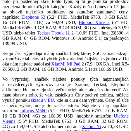
bolo pri poslednej akcii tohto typu, aj tu je ponuka produktov
rozdelená do niekoľkých kategórií. Každý deň od dnes do 17. júna
sa objavií niekoľko produktov za skutočne zaujímavé ceny,
napríklad
Elephone S3
(5,2“ FHD, MediaTek 6753, 3 GB RAM,
16 GB ROM, LTE) za 99,99 USD,
Bluboo Xfire 2
(5“ HD,
MediaTek 6580, 1 GB RAM, 8 GB ROM, 3G) za smiešnych 39,99
USD alebo tablet
Teclast Tbook 11 2
(10,6“ FHD, Intel Z8300, 4
GB RAM, 64 GB ROM, Windows 10+Android 5.1) za parádnych
139,99 USD.
Svoju časť výpredaja má aj značka Intel, ktorej SoC sa nachádzajú
v množstve tabletov a hybridných zariadení ázijských výrobcov. Do
oka nám najviac padol asi
XiaoMi Mi Pad 2
(7,9“ QXGA, Intel X5-
Z8500, 2 GB RAM, 16 GB ROM, Android 5.1) za 168,69 USD.
Vo výpredaji značiek nájdete ponuky tých najznámejších
a osvedčených výrobcov ako je Xiaomi, Teclast, Elephone
a Ulefone. Hej, neznejú síce veľmi originálne, ale dá sa im veriť. Ak
máte obavy z toho, že vašu zásielku z Číny zachytí colnica, môžete
využiť ponuku
skladu v EU
, kde sa clu a dani vyhnete. Ceny sú síce
o niečo vyššie, no je to väčšia istota. Nájdete v nej napríklad
smartfón
Infocus M560
(5,2“ FHD, MediaTek 6753, 2 GB RAM,
16 GB ROM, 4G) za 108,99 USD, hudobný smartfón
Ulefone
Vienna
(5,5“ FHD, MediaTek 6753, 3 GB RAM, 32 GB ROM,
4G) za 159,99 USD alebo kameru do auta
Xiaomi Yi
za 70,28 USD