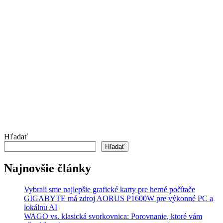
Hľadať
Hľadať
Najnovšie články
Vybrali sme najlepšie grafické karty pre herné počítače
GIGABYTE má zdroj AORUS P1600W pre výkonné PC a
lokálnu AI
WAGO vs. klasická svorkovnica: Porovnanie, ktoré vám