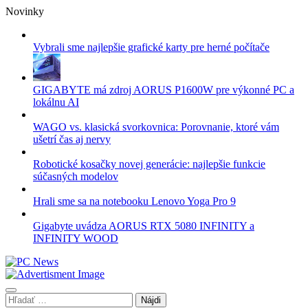
Skip
Novinky
to
content
Vybrali sme najlepšie grafické karty pre herné počítače
GIGABYTE má zdroj AORUS P1600W pre výkonné PC a
lokálnu AI
WAGO vs. klasická svorkovnica: Porovnanie, ktoré vám
ušetrí čas aj nervy
Robotické kosačky novej generácie: najlepšie funkcie
súčasných modelov
Hrali sme sa na notebooku Lenovo Yoga Pro 9
Gigabyte uvádza AORUS RTX 5080 INFINITY a
INFINITY WOOD
Hľadať: