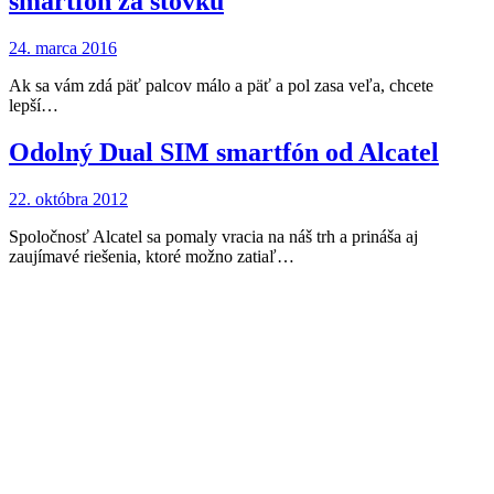
smartfón za stovku
24. marca 2016
Ak sa vám zdá päť palcov málo a päť a pol zasa veľa, chcete
lepší…
Odolný Dual SIM smartfón od Alcatel
22. októbra 2012
Spoločnosť Alcatel sa pomaly vracia na náš trh a prináša aj
zaujímavé riešenia, ktoré možno zatiaľ…