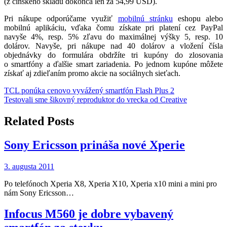
(z čínskeho skladu dokonca len za 54,99 USD).
Pri nákupe odporúčame využiť
mobilnú stránku
eshopu alebo
mobilnú aplikáciu, vďaka čomu získate pri platení cez PayPal
navyše 4%, resp. 5% zľavu do maximálnej výšky 5, resp. 10
dolárov. Navyše, pri nákupe nad 40 dolárov a vložení čísla
objednávky do formulára obdržíte tri kupóny do zlosovania
o smartfóny a ďalšie smart zariadenia. Po jednom kupóne môžete
získať aj zdieľaním promo akcie na sociálnych sieťach.
Navigácia
TCL ponúka cenovo vyvážený smartfón Flash Plus 2
Testovali sme šikovný reproduktor do vrecka od Creative
v
článku
Related Posts
Sony Ericsson prináša nové Xperie
3. augusta 2011
Po telefónoch Xperia X8, Xperia X10, Xperia x10 mini a mini pro
nám Sony Ericsson…
Infocus M560 je dobre vybavený