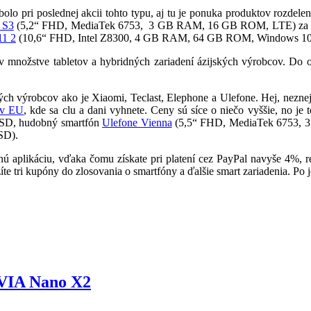
olo pri poslednej akcii tohto typu, aj tu je ponuka produktov rozdele
 S3
(5,2“ FHD, MediaTek 6753, 3 GB RAM, 16 GB ROM, LTE) za
11 2
(10,6“ FHD, Intel Z8300, 4 GB RAM, 64 GB ROM, Windows 10+
 v množstve tabletov a hybridných zariadení ázijských výrobcov. Do 
ch výrobcov ako je Xiaomi, Teclast, Elephone a Ulefone. Hej, neznejú 
 v EU
, kde sa clu a dani vyhnete. Ceny sú síce o niečo vyššie, no je 
SD, hudobný smartfón
Ulefone Vienna
(5,5“ FHD, MediaTek 6753, 
SD).
ú aplikáciu, vďaka čomu získate pri platení cez PayPal navyše 4%, r
íte tri kupóny do zlosovania o smartfóny a ďalšie smart zariadenia. P
 VIA Nano X2