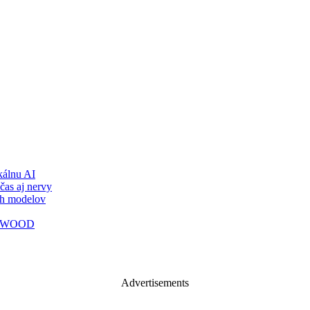
álnu AI
čas aj nervy
ch modelov
TY WOOD
Advertisements