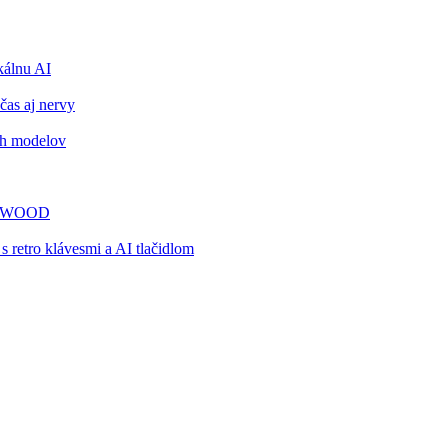
álnu AI
čas aj nervy
ch modelov
TY WOOD
retro klávesmi a AI tlačidlom