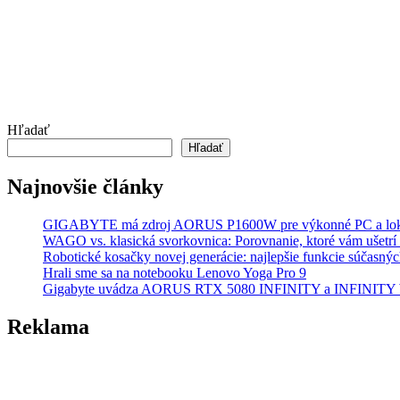
Hľadať
Hľadať
Najnovšie články
GIGABYTE má zdroj AORUS P1600W pre výkonné PC a lok
WAGO vs. klasická svorkovnica: Porovnanie, ktoré vám ušetrí 
Robotické kosačky novej generácie: najlepšie funkcie súčasný
Hrali sme sa na notebooku Lenovo Yoga Pro 9
Gigabyte uvádza AORUS RTX 5080 INFINITY a INFINI
Reklama