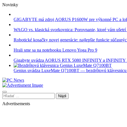
Skip
Novinky
to
content
GIGABYTE má zdroj AORUS P1600W pre výkonné PC a lok
WAGO vs. klasická svorkovnica: Porovnanie, ktoré vám ušetrí 
Robotické kosačky novej generácie: najlepšie funkcie súčasný
Hrali sme sa na notebooku Lenovo Yoga Pro 9
Gigabyte uvádza AORUS RTX 5080 INFINITY a INFINI
Genius uvádza LuxeMate Q7100BT — bezdrôtovú klávesnicu s 
Hľadať:
Advertisements