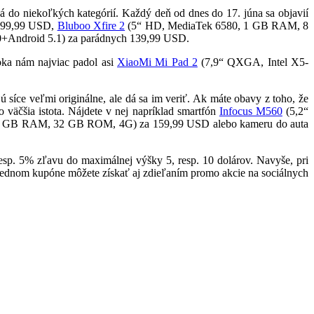
ná do niekoľkých kategórií. Každý deň od dnes do 17. júna sa objavií
 99,99 USD,
Bluboo Xfire 2
(5“ HD, MediaTek 6580, 1 GB RAM, 8
Android 5.1) za parádnych 139,99 USD.
oka nám najviac padol asi
XiaoMi Mi Pad 2
(7,9“ QXGA, Intel X5-
síce veľmi originálne, ale dá sa im veriť. Ak máte obavy z toho, že
to väčšia istota. Nájdete v nej napríklad smartfón
Infocus M560
(5,2“
3 GB RAM, 32 GB ROM, 4G) za 159,99 USD alebo kameru do auta
esp. 5% zľavu do maximálnej výšky 5, resp. 10 dolárov. Navyše, pri
o jednom kupóne môžete získať aj zdieľaním promo akcie na sociálnych