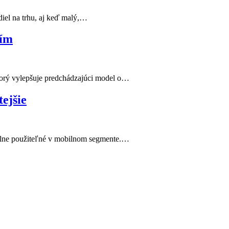
iel na trhu, aj keď malý,…
ním
torý vylepšuje predchádzajúci model o…
ejšie
 plne použiteľné v mobilnom segmente.…