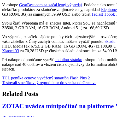
V eshope
GearBest.com sa začal letný výpredaj
. Podobne ako tomu b
niekoľko produktov za skutočne zaujímavé ceny, napríklad
Elephone
GB ROM, 3G) za smiešnych 39,99 USD alebo tablet
Teclast Tbook 
Svoju časť výpredaja má aj značka Intel, ktorej SoC sa nachádzajú
Z8500, 2 GB RAM, 16 GB ROM, Android 5.1) za 168,69 USD.
Vo výpredaji značiek nájdete ponuky tých najznámejších a osvedčený
vašu zásielku z Číny zachytí colnica, môžete využiť ponuku
skladu
FHD, MediaTek 6753, 2 GB RAM, 16 GB ROM, 4G) za 108,99 U
Xiaomi Yi
za 70,28 USD (z čínskeho skladu dokonca len za 54,99 U
Pri nákupe odporúčame využiť
mobilnú stránku
eshopu alebo mobiln
nákupe nad 40 dolárov a vložení čísla objednávky do formulára obdrž
sieťach.
Navigácia
TCL ponúka cenovo vyvážený smartfón Flash Plus 2
Testovali sme šikovný reproduktor do vrecka od Creative
v
článku
Related Posts
ZOTAC uvádza minipočítač na platforme