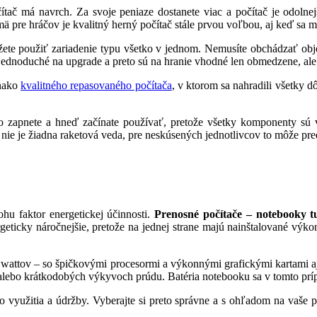
ač má navrch. Za svoje peniaze dostanete viac a počítač je odolnejš
mä pre hráčov je kvalitný herný počítač stále prvou voľbou, aj keď sa
ete použiť zariadenie typu všetko v jednom. Nemusíte obchádzať objem
jednoduché na upgrade a preto sú na hranie vhodné len obmedzene, ale 
vnako
kvalitného repasovaného počítača
, v ktorom sa nahradili všetky d
 zapnete a hneď začínate používať, pretože všetky komponenty sú v
 nie je žiadna raketová veda, pre neskúsených jednotlivcov to môže pr
ohu faktor energetickej účinnosti.
Prenosné počítače – notebooky 
geticky náročnejšie, pretože na jednej strane majú nainštalované výko
 wattov – so špičkovými procesormi a výkonnými grafickými kartami aj
 alebo krátkodobých výkyvoch prúdu. Batéria notebooku sa v tomto príp
o využitia a údržby. Vyberajte si preto správne a s ohľadom na vaše p