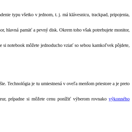
nie typu všetko v jednom, t. j. má klávesnicu, trackpad, pripojenia,
cesor, hlavná pamäť a pevný disk. Okrem toho však potrebujete monitor,
ane si notebook môžete jednoducho vziať so sebou kamkoľvek pôjdete,
ie. Technológia je tu umiestnená v oveľa menšom priestore a je preto
0 eur, prípadne si môžete cenu ponížiť výberom rovnako
výkonného