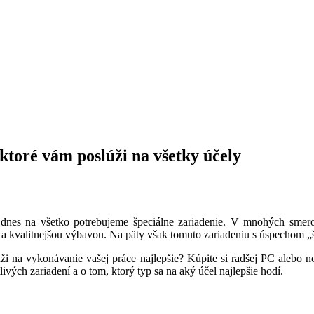
ktoré vám poslúži na všetky účely
nes na všetko potrebujeme špeciálne zariadenie. V mnohých smeroch 
a kvalitnejšou výbavou. Na päty však tomuto zariadeniu s úspechom „šl
ži na vykonávanie vašej práce najlepšie? Kúpite si radšej PC alebo 
ivých zariadení a o tom, ktorý typ sa na aký účel najlepšie hodí.