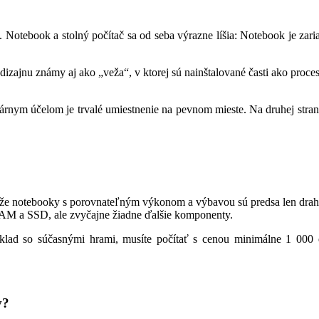
otebook a stolný počítač sa od seba výrazne líšia: Notebook je zariade
d dizajnu známy aj ako „veža“, v ktorej sú nainštalované časti ako pro
imárnym účelom je trvalé umiestnenie na pevnom mieste. Na druhej str
tí, že notebooky s porovnateľným výkonom a výbavou sú predsa len drahš
RAM a SSD, ale zvyčajne žiadne ďalšie komponenty.
ríklad so súčasnými hrami, musíte počítať s cenou minimálne 1 00
v?