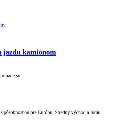
ány
kú jazdu kamiónom
m prípade sú…
 pôsobnosťou pre Európu, Stredný východ a Indiu.