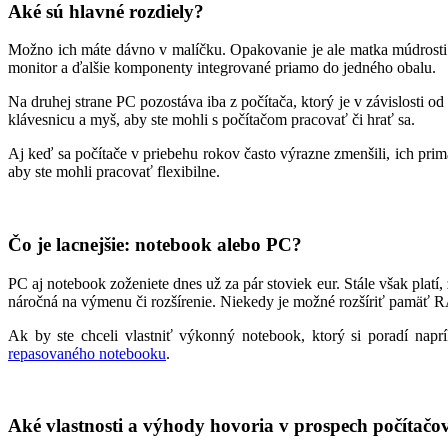
Aké sú hlavné rozdiely?
Možno ich máte dávno v malíčku. Opakovanie je ale matka múdrosti. N
monitor a ďalšie komponenty integrované priamo do jedného obalu.
Na druhej strane PC pozostáva iba z počítača, ktorý je v závislosti o
klávesnicu a myš, aby ste mohli s počítačom pracovať či hrať sa.
Aj keď sa počítače v priebehu rokov často výrazne zmenšili, ich pr
aby ste mohli pracovať flexibilne.
Čo je lacnejšie: notebook alebo PC?
PC aj notebook zoženiete dnes už za pár stoviek eur. Stále však pla
náročná na výmenu či rozšírenie. Niekedy je možné rozšíriť pamäť 
Ak by ste chceli vlastniť výkonný notebook, ktorý si poradí nap
repasovaného notebooku
.
Aké vlastnosti a výhody hovoria v prospech počítačo