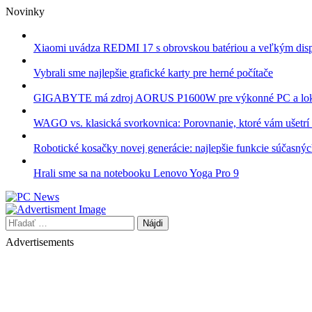
Skip
Novinky
to
content
Xiaomi uvádza REDMI 17 s obrovskou batériou a veľkým dis
Vybrali sme najlepšie grafické karty pre herné počítače
GIGABYTE má zdroj AORUS P1600W pre výkonné PC a lok
WAGO vs. klasická svorkovnica: Porovnanie, ktoré vám ušetrí 
Robotické kosačky novej generácie: najlepšie funkcie súčasný
Hrali sme sa na notebooku Lenovo Yoga Pro 9
Hľadať:
Advertisements