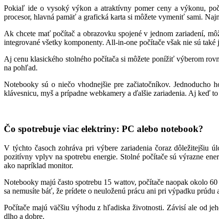
Pokiaľ ide o vysoký výkon a atraktívny pomer ceny a výkonu, počít
procesor, hlavná pamäť a grafická karta si môžete vymeniť sami. Naj
Ak chcete mať počítač a obrazovku spojené v jednom zariadení, môž
integrované všetky komponenty. All-in-one počítače však nie sú také 
Aj cenu klasického stolného počítača si môžete ponížiť výberom ro
na pohľad.
Notebooky sú o niečo vhodnejšie pre začiatočníkov. Jednoducho ho
klávesnicu, myš a prípadne webkamery a ďalšie zariadenia. Aj keď to
Čo spotrebuje viac elektriny: PC alebo notebook?
V týchto časoch zohráva pri výbere zariadenia čoraz dôležitejšiu úl
pozitívny vplyv na spotrebu energie. Stolné počítače sú výrazne ener
ako napríklad monitor.
Notebooky majú často spotrebu 15 wattov, počítače naopak okolo 60
sa nemusíte báť, že prídete o neuloženú prácu ani pri výpadku prúdu
Počítače majú väčšiu výhodu z hľadiska životnosti. Závisí ale od jeh
dlho a dobre.