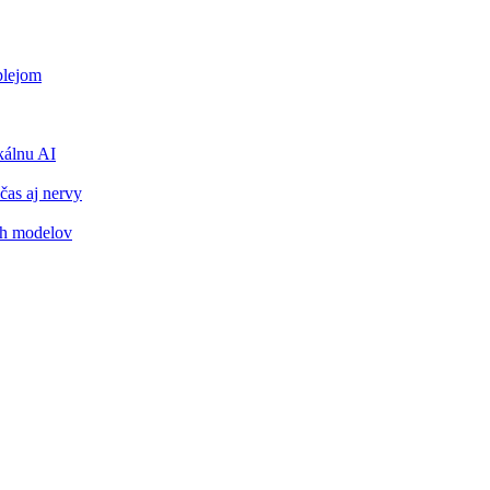
plejom
álnu AI
čas aj nervy
ch modelov