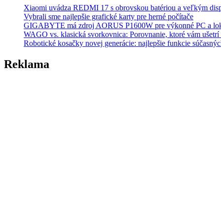
Xiaomi uvádza REDMI 17 s obrovskou batériou a veľkým dis
Vybrali sme najlepšie grafické karty pre herné počítače
GIGABYTE má zdroj AORUS P1600W pre výkonné PC a lok
WAGO vs. klasická svorkovnica: Porovnanie, ktoré vám ušetrí 
Robotické kosačky novej generácie: najlepšie funkcie súčasný
Reklama