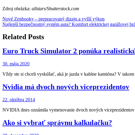
Zdroj obrázka:
allstars/Shutterstock.com
Navigácia
Nové Zenbooky – prepracovaný dizajn a vyšší výkon
Najlepší bezpečnostný systém auta? Komfort elektrickej garážovej br
v
článku
Related Posts
Euro Truck Simulator 2 ponúka realistic
30. mája 2020
Vždy ste si chceli vyskúšať, aká je jazda v kabíne kamióna? V tako
Nvidia má dvoch nových viceprezidentov
22. októbra 2014
NVIDIA dnes oznámila vymenovanie dvoch nových viceprezidentov s
Ako si vybrať správnu kalkulačku?