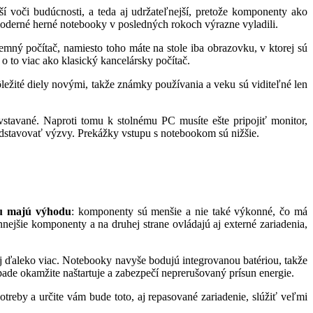
í voči budúcnosti, a teda aj udržateľnejší, pretože komponenty ako
 moderné herné notebooky v posledných rokoch výrazne vyladili.
ný počítač, namiesto toho máte na stole iba obrazovku, v ktorej sú
o to viac ako klasický kancelársky počítač.
ôležité diely novými, takže známky používania a veku sú viditeľné len
stavané. Naproti tomu k stolnému PC musíte ešte pripojiť monitor,
edstavovať výzvy. Prekážky vstupu s notebookom sú nižšie.
tu majú výhodu
: komponenty sú menšie a nie také výkonné, čo má
nnejšie komponenty a na druhej strane ovládajú aj externé zariadenia,
 ďaleko viac. Notebooky navyše bodujú integrovanou batériou, takže
ade okamžite naštartuje a zabezpečí neprerušovaný prísun energie.
otreby a určite vám bude toto, aj repasované zariadenie, slúžiť veľmi