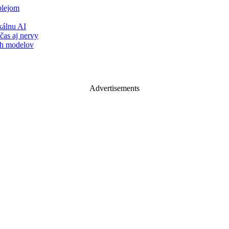
plejom
álnu AI
čas aj nervy
ch modelov
Advertisements