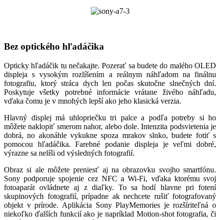
Bez optického hľadáčika
Opticky hľadáčik tu nečakajte. Pozerať sa budete do malého OLED
displeja s vysokým rozlíšením a reálnym náhľadom na finálnu
fotografiu, ktorý stráca dych len počas skutočne slnečných dní.
Poskytuje všetky potrebné informácie vrátane živého náhľadu,
vďaka čomu je v mnohých lepší ako jeho klasická verzia.
Hlavný displej má uhlopriečku tri palce a podľa potreby si ho
môžete naklopiť smerom nahor, alebo dole. Intenzita podsvietenia je
dobrá, no akonáhle vykukne spoza mrakov slnko, budete fotiť s
pomocou hľadáčika. Farebné podanie displeja je veľmi dobré,
výrazne sa nelíši od výsledných fotografií.
Obraz si ale môžete preniesť aj na obrazovku svojho smartfónu.
Sony podporuje spojenie cez NFC a Wi-Fi, vďaka ktorému svoj
fotoaparát ovládnete aj z diaľky. To sa hodí hlavne pri fotení
skupinových fotografií, prípadne ak nechcete rušiť fotografovaný
objekt v prírode. Aplikácia Sony PlayMemories je rozšíriteľná o
niekoľko ďalších funkcií ako je napríklad Motion-shot fotografia, či