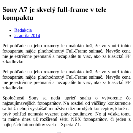
Sony A7 je skvelý full-frame v tele
kompaktu
Redakcia
2. apríla 2014
Pri pohľade na jeho rozmery len málokto tuší, že vo vnútri tohto
fotoaparátu nájde plnohodnotný Full-Frame snímač. Navyše cena
nie je extrémne prehnaná a nezaplatíte tu viac, ako za klasickú FF
zrkadlovku.
Pri pohľade na jeho rozmery len málokto tuší, že vo vnútri tohto
fotoaparátu nájde plnohodnotný Full-Frame snímač. Navyše cena
nie je extrémne prehnaná a nezaplatíte tu viac, ako za klasickú FF
zrkadlovku.
Spoločnosti Sony sa nedá uprieť snaha o vytvorenie čo
najzaujímavejších fotoaparátov. Na rozdiel od väčšiny konkurencie
sa totiž nebojí vyskúšať množstvo rôznorodých konceptov, ktoré na
prvý pohľad nemusia vyzerať práve zaujímavo. No aj vďaka tomu
tu máme dnes už rozšírenú sériu NEX fotoaparátov, či jeden z
najlepších fotomobilov sveta – Xperia Z1.