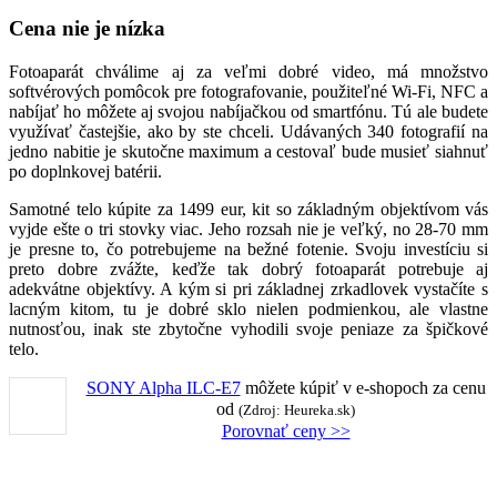
Cena nie je nízka
Fotoaparát chválime aj za veľmi dobré video, má množstvo
softvérových pomôcok pre fotografovanie, použiteľné Wi-Fi, NFC a
nabíjať ho môžete aj svojou nabíjačkou od smartfónu. Tú ale budete
využívať častejšie, ako by ste chceli. Udávaných 340 fotografií na
jedno nabitie je skutočne maximum a cestovaľ bude musieť siahnuť
po doplnkovej batérii.
Samotné telo kúpite za 1499 eur, kit so základným objektívom vás
vyjde ešte o tri stovky viac. Jeho rozsah nie je veľký, no 28-70 mm
je presne to, čo potrebujeme na bežné fotenie. Svoju investíciu si
preto dobre zvážte, keďže tak dobrý fotoaparát potrebuje aj
adekvátne objektívy. A kým si pri základnej zrkadlovek vystačíte s
lacným kitom, tu je dobré sklo nielen podmienkou, ale vlastne
nutnosťou, inak ste zbytočne vyhodili svoje peniaze za špičkové
telo.
SONY Alpha ILC-E7
môžete kúpiť v
e-shopoch za cenu
od
(Zdroj: Heureka.sk)
Porovnať ceny >>