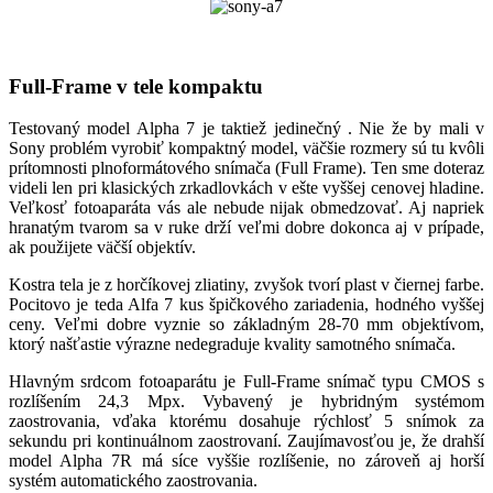
Full-Frame v tele kompaktu
Testovaný model Alpha 7 je taktiež jedinečný . Nie že by mali v
Sony problém vyrobiť kompaktný model, väčšie rozmery sú tu kvôli
prítomnosti plnoformátového snímača (Full Frame). Ten sme doteraz
videli len pri klasických zrkadlovkách v ešte vyššej cenovej hladine.
Veľkosť fotoaparáta vás ale nebude nijak obmedzovať. Aj napriek
hranatým tvarom sa v ruke drží veľmi dobre dokonca aj v prípade,
ak použijete väčší objektív.
Kostra tela je z horčíkovej zliatiny, zvyšok tvorí plast v čiernej farbe.
Pocitovo je teda Alfa 7 kus špičkového zariadenia, hodného vyššej
ceny. Veľmi dobre vyznie so základným 28-70 mm objektívom,
ktorý našťastie výrazne nedegraduje kvality samotného snímača.
Hlavným srdcom fotoaparátu je Full-Frame snímač typu CMOS s
rozlíšením 24,3 Mpx. Vybavený je hybridným systémom
zaostrovania, vďaka ktorému dosahuje rýchlosť 5 snímok za
sekundu pri kontinuálnom zaostrovaní. Zaujímavosťou je, že drahší
model Alpha 7R má síce vyššie rozlíšenie, no zároveň aj horší
systém automatického zaostrovania.