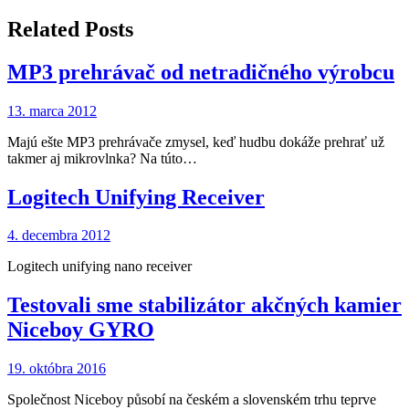
v
článku
Related Posts
MP3 prehrávač od netradičného výrobcu
13. marca 2012
Majú ešte MP3 prehrávače zmysel, keď hudbu dokáže prehrať už
takmer aj mikrovlnka? Na túto…
Logitech Unifying Receiver
4. decembra 2012
Logitech unifying nano receiver
Testovali sme stabilizátor akčných kamier
Niceboy GYRO
19. októbra 2016
Společnost Niceboy působí na českém a slovenském trhu teprve