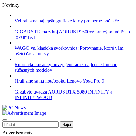
Skip
Novinky
to
content
Vybrali sme najlepšie grafické karty pre herné počítače
GIGABYTE má zdroj AORUS P1600W pre výkonné PC a
lokálnu AI
WAGO vs. klasická svorkovnica: Porovnanie, ktoré vám
ušetrí čas aj nervy
Robotické kosačky novej generácie: najlepšie funkcie
súčasných modelov
Hrali sme sa na notebooku Lenovo Yoga Pro 9
Gigabyte uvádza AORUS RTX 5080 INFINITY a
INFINITY WOOD
Hľadať:
Advertisements