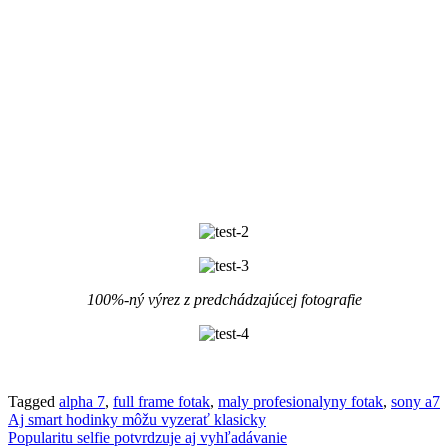
100%-ný výrez z predchádzajúcej fotografie
Tagged
alpha 7
,
full frame fotak
,
maly profesionalyny fotak
,
sony a7
Navigácia
Aj smart hodinky môžu vyzerať klasicky
Popularitu selfie potvrdzuje aj vyhľadávanie