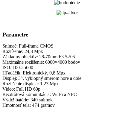
Parametre
Snímač: Full-frame CMOS
Rozlíšenie: 24,3 Mpx
Základný objektív: 28-70mm F3.5-5.6
Maximálne rozlíšenie: 6000×4000 bodov
ISO: 100-25600
Hľadáčik: Elektronický, 0,8 Mpx
Displej: 3”, výklopný smerom hore a dole
Rozlíšenie displeja: 1,23 Mpx
Video: Full HD 60p
Bezdrôtová komunikácia: Wi-Fi a NFC
Výdrž batérie: 340 snímok
Hmotnosť tela: 474 gramov