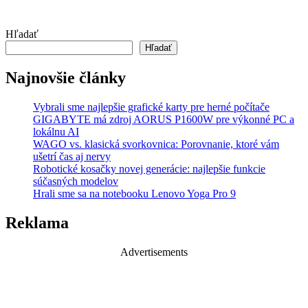
Hľadať
Hľadať
Najnovšie články
Vybrali sme najlepšie grafické karty pre herné počítače
GIGABYTE má zdroj AORUS P1600W pre výkonné PC a
lokálnu AI
WAGO vs. klasická svorkovnica: Porovnanie, ktoré vám
ušetrí čas aj nervy
Robotické kosačky novej generácie: najlepšie funkcie
súčasných modelov
Hrali sme sa na notebooku Lenovo Yoga Pro 9
Reklama
Advertisements