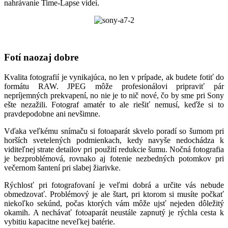
nahrávanie Time-Lapse videí.
Fotí naozaj dobre
Kvalita fotografií je vynikajúca, no len v prípade, ak budete fotiť do
formátu RAW. JPEG môže profesionálovi pripraviť pár
nepríjemných prekvapení, no nie je to nič nové, čo by sme pri Sony
ešte nezažili. Fotograf amatér to ale riešiť nemusí, keďže si to
pravdepodobne ani nevšimne.
Vďaka veľkému snímaču si fotoaparát skvelo poradí so šumom pri
horších svetelených podmienkach, kedy navyše nedochádza k
viditeľnej strate detailov pri použití redukcie šumu. Nočná fotografia
je bezproblémová, rovnako aj fotenie nezbedných potomkov pri
večernom šantení pri slabej žiarivke.
Rýchlosť pri fotografovaní je veľmi dobrá a určite vás nebude
obmedzovať. Problémový je ale štart, pri ktorom si musíte počkať
niekoľko sekúnd, počas ktorých vám môže ujsť nejeden dôležitý
okamih. A nechávať fotoaparát neustále zapnutý je rýchla cesta k
vybitiu kapacitne neveľkej batérie.