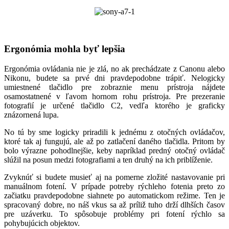
Ergonómia mohla byť lepšia
Ergonómia ovládania nie je zlá, no ak prechádzate z Canonu alebo
Nikonu, budete sa prvé dni pravdepodobne trápiť. Nelogicky
umiestnené tlačidlo pre zobraznie menu prístroja nájdete
osamostatnené v ľavom hornom rohu prístroja. Pre prezeranie
fotografií je určené tlačidlo C2, vedľa ktorého je graficky
znázornená lupa.
No tú by sme logicky priradili k jednému z otočných ovládačov,
ktoré tak aj fungujú, ale až po zatlačení daného tlačidla. Pritom by
bolo výrazne pohodlnejšie, keby napríklad predný otočný ovládač
slúžil na posun medzi fotografiami a ten druhý na ich priblíženie.
Zvyknúť si budete musieť aj na pomerne zložité nastavovanie pri
manuálnom fotení. V prípade potreby rýchleho fotenia preto zo
začiatku pravdepodobne siahnete po automatickom režime. Ten je
spracovaný dobre, no náš vkus sa až príliž tuho drží dlhších časov
pre uzáverku. To spôsobuje problémy pri fotení rýchlo sa
pohybujúcich objektov.